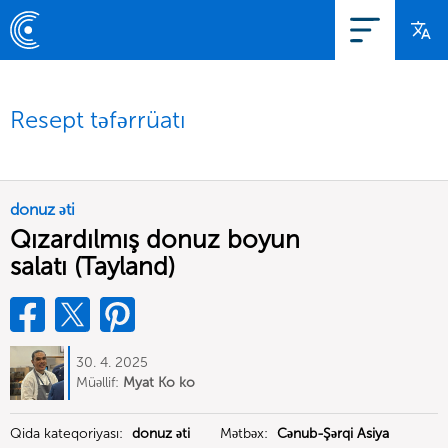
Resept təfərrüatı
donuz əti
Qızardılmış donuz boyun
salatı (Tayland)
30. 4. 2025
Müəllif:
Myat Ko ko
Qida kateqoriyası:
donuz əti
Mətbəx:
Cənub-Şərqi Asiya