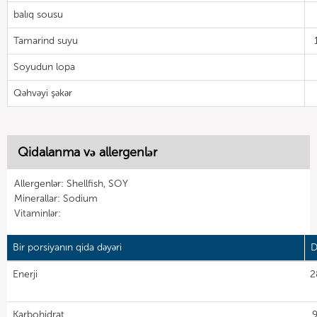
balıq sousu
Tamarind suyu
Soyudun lopa
Qəhvəyi şəkər
Qidalanma və allergenlər
Allergenlər: Shellfish, SOY
Minerallar: Sodium
Vitaminlər:
Bir porsiyanın qida dəyəri
D
Enerji
2
Karbohidrat
9