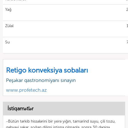
Yağ
Zülal
Su
Retigo konveksiya sobaları
Peşəkar qastronomiyanı sınayın
www.profetech.az
İstiqamətlər
-Bütün tərkib hissələrini bir yerə yığın, tamarind suyu, çili tozu,
qəhvəyi şəkər, soğan dilimi istisna olmaqla, sonra 30 dəqiqə