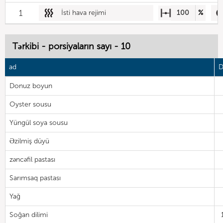
1
İsti hava rejimi
100
%
Tərkibi - porsiyaların sayı - 10
ad
D
Donuz boyun
Oyster sousu
Yüngül soya sousu
Əzilmiş düyü
zəncəfil pastası
Sarımsaq pastası
Yağ
Soğan dilimi