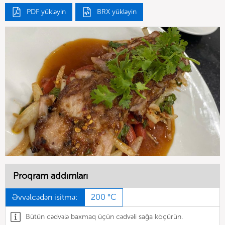
PDF yükləyin
BRX yükləyin
Proqram addımları
Əvvəlcədən isitmə:
200 °C
Bütün cədvələ baxmaq üçün cədvəli sağa köçürün.