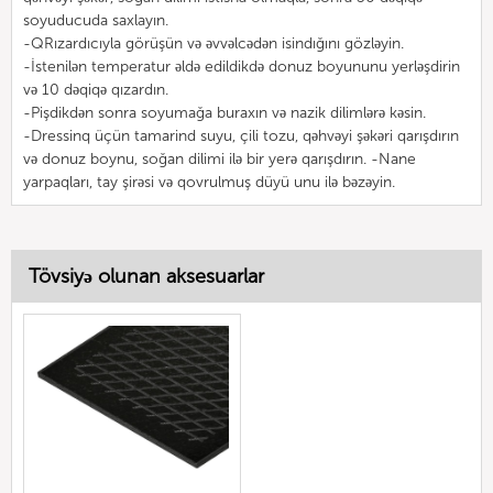
soyuducuda saxlayın.
-QRızardıcıyla görüşün və əvvəlcədən isindığını gözləyin.
-İstenilən temperatur əldə edildikdə donuz boyununu yerləşdirin
və 10 dəqiqə qızardın.
-Pişdikdən sonra soyumağa buraxın və nazik dilimlərə kəsin.
-Dressinq üçün tamarind suyu, çili tozu, qəhvəyi şəkəri qarışdırın
və donuz boynu, soğan dilimi ilə bir yerə qarışdırın. -Nane
yarpaqları, tay şirəsi və qovrulmuş düyü unu ilə bəzəyin.
Tövsiyə olunan aksesuarlar