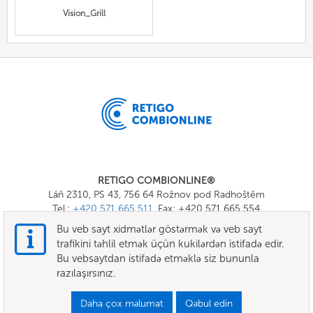
Vision_Grill
RETIGO COMBIONLINE®
Láň 2310, PS 43, 756 64 Rožnov pod Radhoštěm
Tel.:
+420 571 665 511
, Fax: +420 571 665 554
E-mail:
info@combionline.com
Bu veb sayt xidmətlər göstərmək və veb sayt
trafikini təhlil etmək üçün kukilərdən istifadə edir.
Bu vebsaytdan istifadə etməklə siz bununla
OnlineMenu
razılaşırsınız.
ŞƏRTLƏR VƏ QAYDALAR
Daha çox məlumat
Qəbul edin