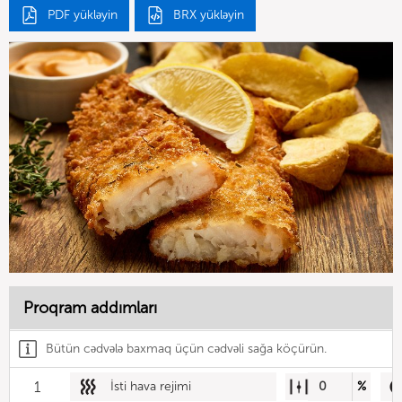
PDF yükləyin
BRX yükləyin
Proqram addımları
Bütün cədvələ baxmaq üçün cədvəli sağa köçürün.
1
İsti hava rejimi
0
%