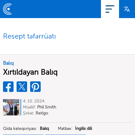
Resept təfərrüatı
Balıq
Xırtıldayan Balıq
4. 10. 2024
Müəllif:
Phil Smith
Şirkət:
Retigo
Qida kateqoriyası:
Balıq
Mətbəx:
İngilis dili