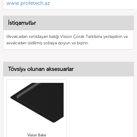
www.profetech.az
İstiqamətlər
Əvvəlcədən xırtıldayan balığı Vision Çörək Tərkibinə yerləşdirin və
əvvəlcədən isidilmiş sobaya qoyun və bişirin.
Tövsiyə olunan aksesuarlar
Vision Bake