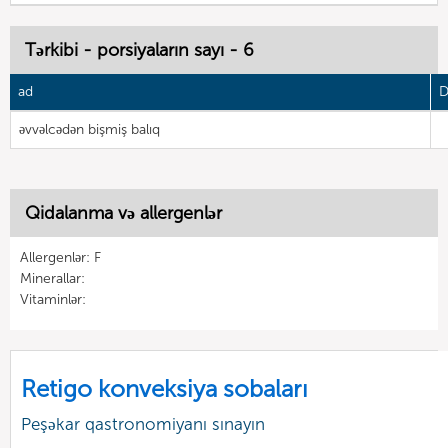
Tərkibi - porsiyaların sayı - 6
ad
D
əvvəlcədən bişmiş balıq
Qidalanma və allergenlər
Allergenlər: F
Minerallar:
Vitaminlər:
Retigo konveksiya sobaları
Peşəkar qastronomiyanı sınayın