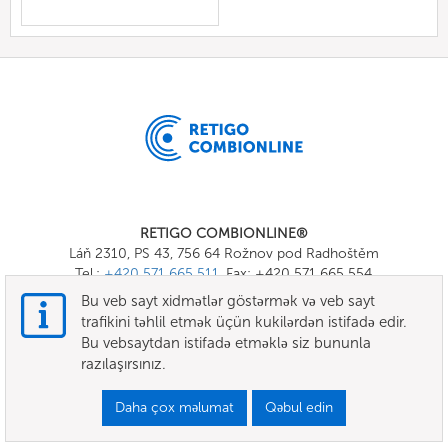
RETIGO COMBIONLINE®
Láň 2310, PS 43, 756 64 Rožnov pod Radhoštěm
Tel.:
+420 571 665 511
, Fax: +420 571 665 554
E-mail:
info@combionline.com
Bu veb sayt xidmətlər göstərmək və veb sayt
trafikini təhlil etmək üçün kukilərdən istifadə edir.
Bu vebsaytdan istifadə etməklə siz bununla
OnlineMenu
razılaşırsınız.
ŞƏRTLƏR VƏ QAYDALAR
Daha çox məlumat
Qəbul edin