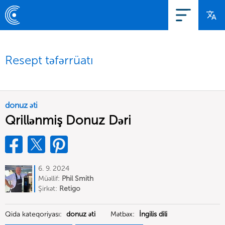
Resept təfərrüatı
donuz əti
Qrillənmiş Donuz Dəri
6. 9. 2024
Müəllif:
Phil Smith
Şirkət:
Retigo
Qida kateqoriyası:
donuz əti
Mətbəx:
İngilis dili