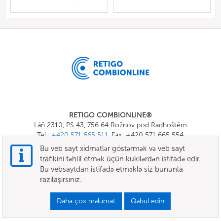
RETIGO COMBIONLINE®
Láň 2310, PS 43, 756 64 Rožnov pod Radhoštěm
Tel.:
+420 571 665 511
, Fax: +420 571 665 554
E-mail:
info@combionline.com
Bu veb sayt xidmətlər göstərmək və veb sayt
trafikini təhlil etmək üçün kukilərdən istifadə edir.
Bu vebsaytdan istifadə etməklə siz bununla
OnlineMenu
razılaşırsınız.
ŞƏRTLƏR VƏ QAYDALAR
Daha çox məlumat
Qəbul edin