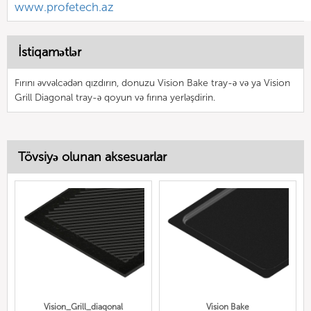
www.profetech.az
İstiqamətlər
Fırını əvvəlcədən qızdırın, donuzu Vision Bake tray-ə və ya Vision
Grill Diagonal tray-ə qoyun və fırına yerləşdirin.
Tövsiyə olunan aksesuarlar
Vision_Grill_diaqonal
Vision Bake