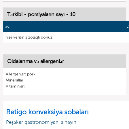
Tərkibi - porsiyaların sayı - 10
ad
D
hisə verilmiş zolaqlı donuz
Qidalanma və allergenlər
Allergenlər: pork
Minerallar:
Vitaminlər:
Retigo konveksiya sobaları
Peşəkar qastronomiyanı sınayın