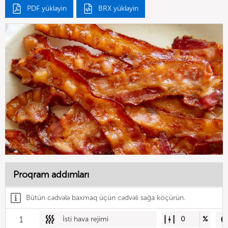
PDF yükləyin
BRX yükləyin
Proqram addımları
Bütün cədvələ baxmaq üçün cədvəli sağa köçürün.
1
İsti hava rejimi
0
%