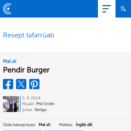
Resept təfərrüatı
Mal əti
Pendir Burger
5. 9. 2024
Müəllif:
Phil Smith
Şirkət:
Retigo
Qida kateqoriyası:
Mal əti
Mətbəx:
İngilis dili