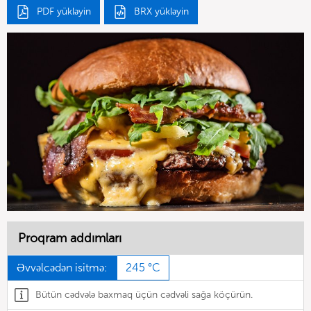
PDF yükləyin
BRX yükləyin
Proqram addımları
Əvvəlcədən isitmə:
245 °C
Bütün cədvələ baxmaq üçün cədvəli sağa köçürün.