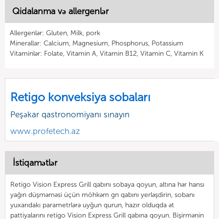
Qidalanma və allergenlər
Allergenlər: Gluten, Milk, pork
Minerallar: Calcium, Magnesium, Phosphorus, Potassium
Vitaminlər: Folate, Vitamin A, Vitamin B12, Vitamin C, Vitamin K
Retigo konveksiya sobaları
Peşəkar qastronomiyanı sınayın
www.profetech.az
İstiqamətlər
Retigo Vision Express Grill qabını sobaya qoyun, altına hər hansı
yağın düşməməsi üçün möhkəm gn qabını yerləşdirin, sobanı
yuxarıdakı parametrlərə uyğun qurun, hazır olduqda ət
pattiyalarını retigo Vision Express Grill qabına qoyun. Bişirmənin