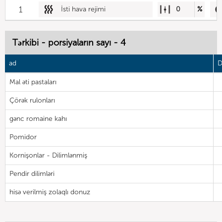
1
İsti hava rejimi
0
%
Tərkibi - porsiyaların sayı - 4
ad
D
Mal əti pastaları
Çörək rulonları
gənc romaine kahı
Pomidor
Kornişonlar - Dilimlənmiş
Pendir dilimləri
hisə verilmiş zolaqlı donuz