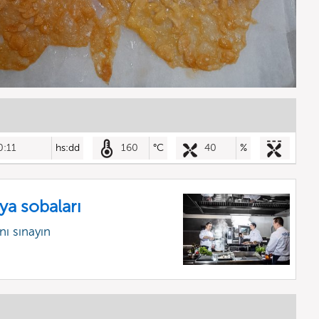
0:11
hs:dd
160
°C
40
%
ya sobaları
ı sınayın