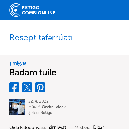
Resept təfərrüatı
şirniyyat
Badam tuile
22. 4. 2022
Müəllif:
Ondrej Vlcek
Şirkət:
Retigo
Qida kateqoriyası:
şirniyyat
Mətbəx:
Digər