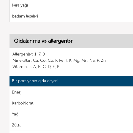
kərə yağı
badam ləpələri
Qidalanma və allergenlər
Allergenlər: 1, 7, 8
Minerallar: Ca, Co, Cu, F, Fe, I, K, Mg, Mn, Na, P, Zn
Vitaminlər: A, B, C, D, E, K
Bir porsiyanın qida dəyəri
Enerji
Karbohidrat
Yağ
Zülal