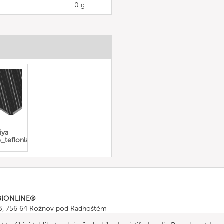
0 g
iya
_teflonla_örtülmüş
BIONLINE®
43, 756 64 Rožnov pod Radhoštěm
665 511
, Fax: +420 571 665 554