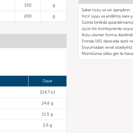
150
g
Şəkər tozu və un qarışdırın.
200
g
İncir suyu və əridilmiş kərə y
Sizinlə birlikdə qızardılmam
üçün bir konteynerdə soyu
Arzu olunan forma daxilində 
Fırında 160 dərəcədə qızılı rə
Soyumadan əvvəl istədiyiniz
Mümkünsə silika gel ilə hav
Dəyər
214,7 kJ
24,6 g
11,5 g
2,6 g