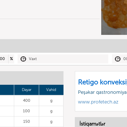
00
%
Vaxt
0
Retigo konveksi
Dəyər
Vahid
Peşəkar qastronomiyan
400
g
www.profetech.az
100
g
150
g
İstiqamətlər