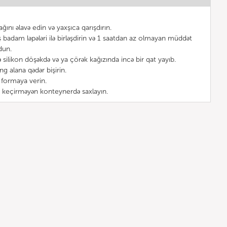
ağını əlavə edin və yaxşıca qarışdırın.
ış badam ləpələri ilə birləşdirin və 1 saatdan az olmayan müddət
dun.
silikon döşəkdə və ya çörək kağızında incə bir qat yayıb.
ng alana qədər bişirin.
 formaya verin.
a keçirməyən konteynerdə saxlayın.