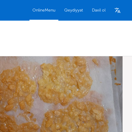
OnlineMenu
Qeydiyyat
Daxil ol