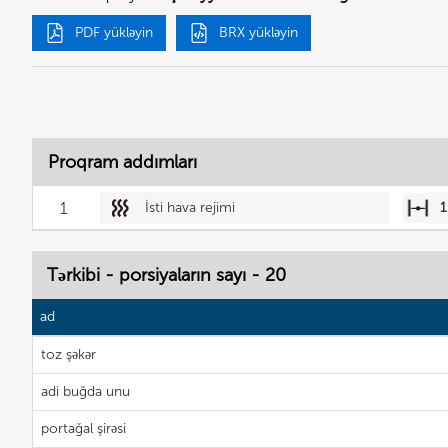
PDF yükləyin
BRX yükləyin
Proqram addımları
1
İsti hava rejimi
1
Tərkibi - porsiyaların sayı - 20
ad
toz şəkər
adi buğda unu
portağal şirəsi