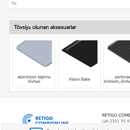
Su
Tövsiyə olunan aksesuarlar
alüminium bişirmə
perforas
Vision Bake
lövhəsi
edilmiş_alüminium_lövhə
RETIGO COM
Láň 2310, PS 
Tel.:
+420 571 