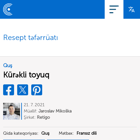
Resept təfərrüatı
Quş
Kürəkli toyuq
21. 7. 2021
Müəllif:
Jaroslav Mikoška
Şirkət:
Retigo
Qida kateqoriyası:
Quş
Mətbəx:
Fransız dili