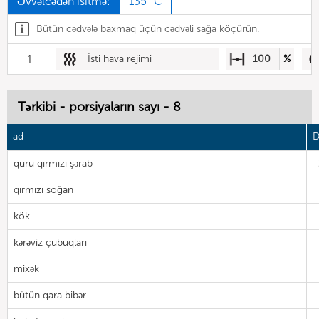
Əvvəlcədən isitmə:
135 °C
Bütün cədvələ baxmaq üçün cədvəli sağa köçürün.
1
İsti hava rejimi
100
%
Tərkibi - porsiyaların sayı - 8
ad
D
quru qırmızı şərab
qırmızı soğan
kök
kərəviz çubuqları
mixək
bütün qara bibər