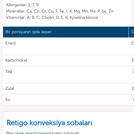
Allergenlər: 1, 7, 9
Minerallar: Ca, Co, Cr, Cu, F, Fe, I, K, Mg, Mn, Na, P, Se, Zn
Vitaminlər: A, B, C, Cholin, D, E, K, Kyselina listová
Bir porsiyanın qida dəyəri
D
Enerji
2
Karbohidrat
5
Yağ
Zülal
2
Su
Retigo konveksiya sobaları
Peşəkar qastronomiyanı sınayın