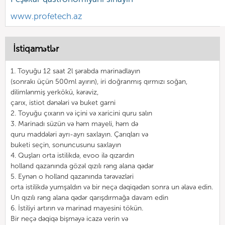
www.profetech.az
İstiqamətlər
1. Toyuğu 12 saat 2l şərabda marinadlayın
(sonrakı üçün 500ml ayırın), iri doğranmış qırmızı soğan,
dilimlənmiş yerkökü, kərəviz,
çarıx, istiot dənələri və buket garni
2. Toyuğu çıxarın və içini və xaricini quru salın
3. Marinadı süzün və həm mayeli, həm də
quru maddələri ayrı-ayrı saxlayın. Çarıqları və
buketi seçin, sonuncusunu saxlayın
4. Quşları orta istilikdə, evoo ilə qızardın
holland qazanında gözəl qızılı rəng alana qədər
5. Eynən o holland qazanında tərəvəzləri
orta istilikdə yumşaldın və bir neçə dəqiqədən sonra un əlavə edin.
Un qızılı rəng alana qədər qarışdırmağa davam edin
6. İstiliyi artırın və marinad mayesini tökün.
Bir neçə dəqiqə bişməyə icazə verin və