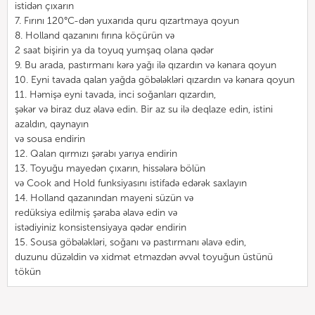
istidən çıxarın
7. Fırını 120°C-dən yuxarıda quru qızartmaya qoyun
8. Holland qazanını fırına köçürün və
2 saat bişirin ya da toyuq yumşaq olana qədər
9. Bu arada, pastırmanı kərə yağı ilə qızardın və kənara qoyun
10. Eyni tavada qalan yağda göbələkləri qızardın və kənara qoyun
11. Həmişə eyni tavada, inci soğanları qızardın,
şəkər və biraz duz əlavə edin. Bir az su ilə deqlaze edin, istini
azaldın, qaynayın
və sousa endirin
12. Qalan qırmızı şərabı yarıya endirin
13. Toyuğu mayedən çıxarın, hissələrə bölün
və Cook and Hold funksiyasını istifadə edərək saxlayın
14. Holland qazanından mayeni süzün və
redüksiya edilmiş şəraba əlavə edin və
istədiyiniz konsistensiyaya qədər endirin
15. Sousa göbələkləri, soğanı və pastırmanı əlavə edin,
duzunu düzəldin və xidmət etməzdən əvvəl toyuğun üstünü
tökün