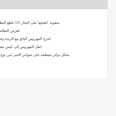
قطع البطاطا إلى أرباع وضعها في صينية GN مثقوبة. اطبخها على البخار.
اهرس البطاطا باستخدام مطحنة الخضروات.
امزج المهروس الناتج مع الزبدة وصفار البيض. نكّه بالملح والفلفل.
انقل المهروس إلى كيس معجنات مزود بفوهة كبيرة مسننة.
شكل دوائر منتظمة على صواني الخبز (من نوع فيجن باك) مغطاة بورق الزبدة.