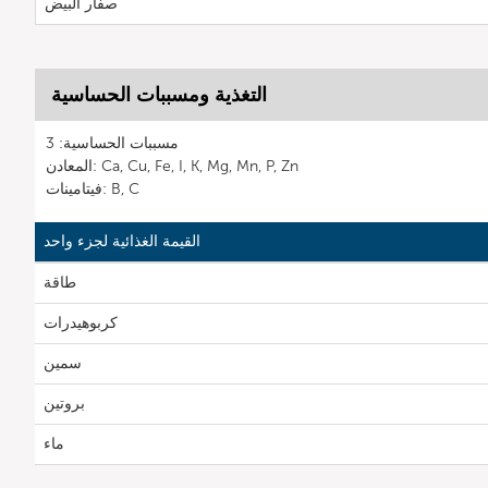
صفار البيض
التغذية ومسببات الحساسية
مسببات الحساسية: 3
المعادن: Ca, Cu, Fe, I, K, Mg, Mn, P, Zn
فيتامينات: B, C
القيمة الغذائية لجزء واحد
طاقة
كربوهيدرات
سمين
بروتين
ماء