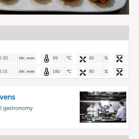
0:30
hh: mm
99
°C
80
%
0:15
hh: mm
180
°C
80
%
vens
al gastronomy