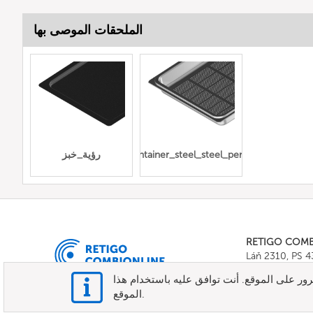
الملحقات الموصى بها
Gn_container_steel_steel_perforated
رؤية_خبز
RETIGO COM
Láň 2310, PS 
Tel.:
+420 571 
ور على الموقع. أنت توافق عليه باستخدام هذا
E-mail:
info@c
الموقع.