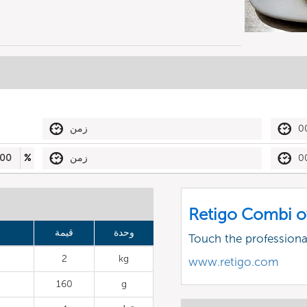
0
زمن
0
زمن
%
00
Retigo Combi o
وحدة
قيمة
Touch the profession
2
kg
www.retigo.com
160
g