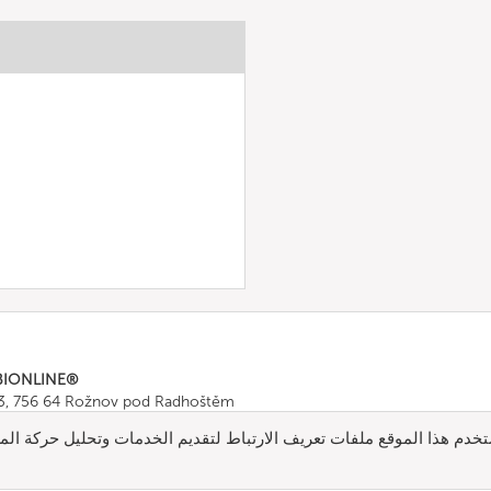
BIONLINE®
43, 756 64 Rožnov pod Radhoštěm
665 511
, Fax: +420 571 665 554
خدم هذا الموقع ملفات تعريف الارتباط لتقديم الخدمات وتحليل حركة المر
ombionline.com