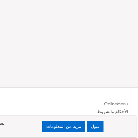
OnlineMenu
الأحكام والشروط
يست
قبول
مزيد من المعلومات