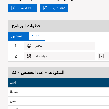
تنزيل BR2
تحميل PDF
خطوات البرنامج
99 °C
التسخين:
تبخير
1
1
هواء حار
2
المكونات - عدد الحصص - 23
اسم
بطاطا
بطن