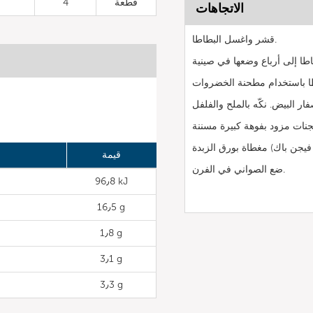
قطعة
4
الاتجاهات
قشر واغسل البطاطا.
قيمة
ضع الصواني في الفرن.
96٫8 kJ
16٫5 g
1٫8 g
3٫1 g
3٫3 g