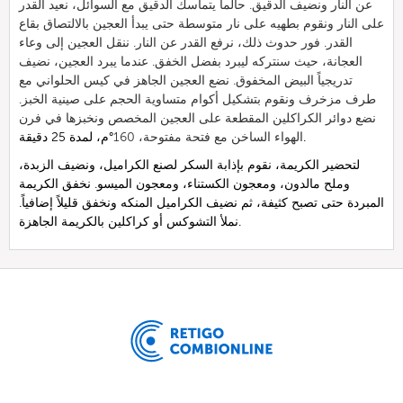
عن النار ونضيف الدقيق. حالما يتماسك الدقيق مع السوائل، نعيد القدر
على النار ونقوم بطهيه على نار متوسطة حتى يبدأ العجين بالالتصاق بقاع
القدر. فور حدوث ذلك، نرفع القدر عن النار. ننقل العجين إلى وعاء
العجانة، حيث سنتركه ليبرد بفضل الخفق. عندما يبرد العجين، نضيف
تدريجياً البيض المخفوق. نضع العجين الجاهز في كيس الحلواني مع
طرف مزخرف ونقوم بتشكيل أكوام متساوية الحجم على صينية الخبز.
نضع دوائر الكراكلين المقطعة على العجين المخصص ونخبزها في فرن
°م، لمدة 25 دقيقة.
الهواء الساخن مع فتحة مفتوحة، 160
لتحضير الكريمة، نقوم بإذابة السكر لصنع الكراميل، ونضيف الزبدة،
وملح مالدون، ومعجون الكستناء، ومعجون الميسو. نخفق الكريمة
المبردة حتى تصبح كثيفة، ثم نضيف الكراميل المنكه ونخفق قليلاً إضافياً.
نملأ التشوكس أو كراكلين بالكريمة الجاهزة.