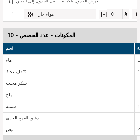
لعرض الجدول بأكمله ، انقل الجدول إلى اليمين.
%
0
هواء حار
1
المكونات - عدد الحصص - 10
ة
اسم
ماء
حليب 3.5%
سكر محبب
ملح
سمنة
دقيق القمح العادي
بيض