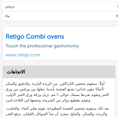
بروتين
ماء
Retigo Combi ovens
Touch the professional gastronomy
www.retigo.com
الاتجاهات
أولاً، سنقوم بتحضير الكراكلين. من الزبدة الباردة، والدقيق والسكر
(أحيانًا ملون غذائي) نصنع العجينة بأيدينا. ننقلها بين ورقتين من ورق
الخبز ونقوم بفردها بسمك حوالي 5 مم. نزيل ورقة ورق الخبز الأولى،
ونقوم بتقطيع دوائر من الشريحة ونضعها في الثلاجة لتبرد.
بعد ذلك سنقوم بتحضير العجينة المطبوخة. نقوم بغلي الماء، والحليب،
والزبدة، والسكر، والملح. بمجرد أن تبدأ السوائل بالغليان، نرفع القدر