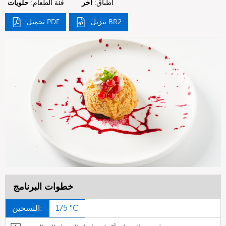
أطباق:
آخر
فئة الطعام:
حلويات
تنزيل BR2
تحميل PDF
خطوات البرنامج
175 °C
التسخين: