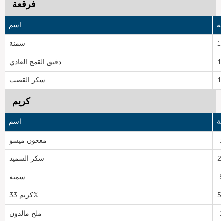
فرقعة
ة
اسم
سمنة
دقيق القمح العادي
سكر القصب
كريم
ة
اسم
معجون ميسو
سكر السميد
سمنة
كريم 33%
ملح مالدون