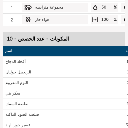
%
50
مجموعة مترابطه
1
%
100
هواء حار
2
المكونات - عدد الحصص - 10
ة
اسم
أفخاذ الدجاج
الزنجبيل جوليان
الثوم المفروم
سكر بني
صلصة السمك
صلصة الصويا الداكنة
عصير جوز الهند