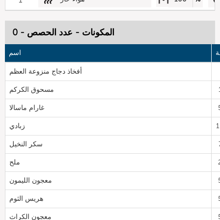
المكونات - عدد الحصص - 0
ة
اسم
أفخاذ دجاج منزوعة العظم
مسحوق الكركم
غارام ماسالا
زبادي
سكر النخيل
ملح
معجون الليمون
هريس الثوم
معجون الكراث