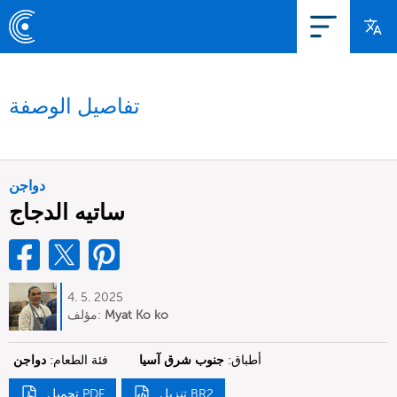
تفاصيل الوصفة
دواجن
ساتيه الدجاج
4. 5. 2025
Myat Ko ko
مؤلف:
أطباق:
جنوب شرق آسيا
فئة الطعام:
دواجن
تنزيل BR2
تحميل PDF