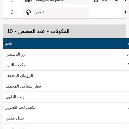
تبخير
2
المكونات - عدد الحصص - 10
اسم
5
أرز الياسمين
مكعب التارو
الروبيان المجفف
فطر شيتاكي المجفف
زيت الطهي
مكعب لحم الخنزير
بصل مقطع
ثوم مفروم