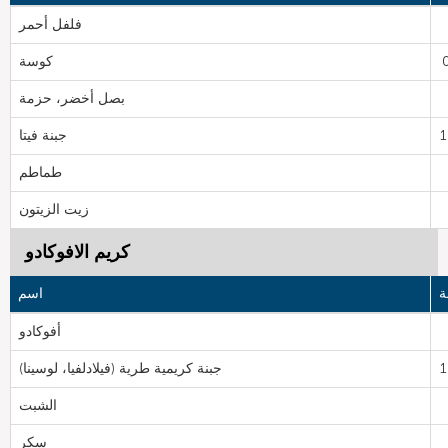
فلفل أحمر
كوسة
بصل أخضر، حزمة
جبنة فيتا
طماطم
زيت الزيتون
كريم الافوكادو
ة
اسم
أفوكادو
جبنة كريمية طرية (فيلادلفيا، لوسينا)
الشبت
سكر