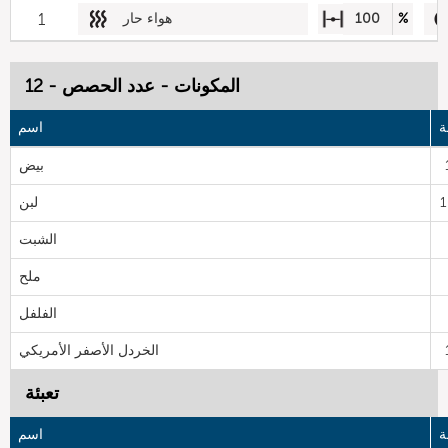
%
100
هواء حار
1
المكونات - عدد الحصص - 12
ة
اسم
بيض
لبن
الشبت
ملح
الفلفل
الخردل الأصفر الأمريكي
تعبئة
ة
اسم