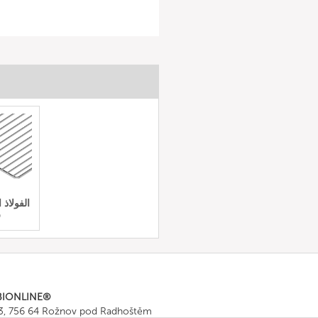
الفولاذ 
ر
BIONLINE®
43, 756 64 Rožnov pod Radhoštěm