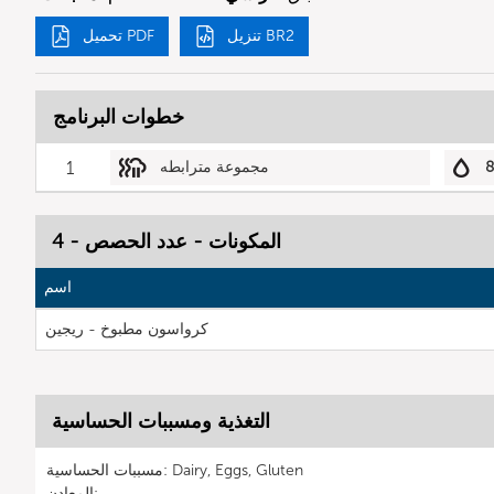
تنزيل BR2
تحميل PDF
خطوات البرنامج
8
مجموعة مترابطه
1
المكونات - عدد الحصص - 4
اسم
كرواسون مطبوخ - ريجين
التغذية ومسببات الحساسية
مسببات الحساسية: Dairy, Eggs, Gluten
المعادن: