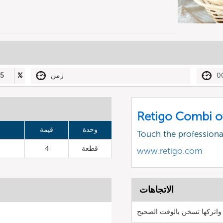
0
زمن
%
5
Retigo Combi o
وحدة
قيمة
Touch the profession
قطعة
4
www.retigo.com
الاتجاهات