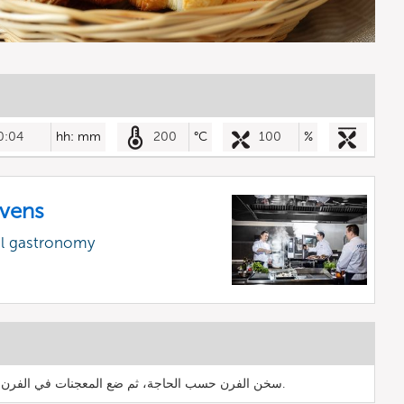
0:04
hh: mm
200
°C
100
%
vens
al gastronomy
سخن الفرن حسب الحاجة، ثم ضع المعجنات في الفرن واتركها تسخن بالوقت الصحيح.