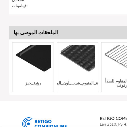
فيتامينات:
الملحقات الموصى بها
المقاوم للصدأ
مثقوبة_المنيوم_شيت_لون_المغلف
رؤية_خبز
فوف
RETIGO COM
Láň 2310, PS 