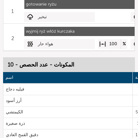
gotowanie ryżu
1
تبخير
wyjmij ryż włóż kurczaka
2
%
100
هواء حار
المكونات - عدد الحصص - 10
ة
اسم
فيليه دجاج
أرز أسود
الكيمتشي
ذرة صغيرة
دقيق القمح العادي