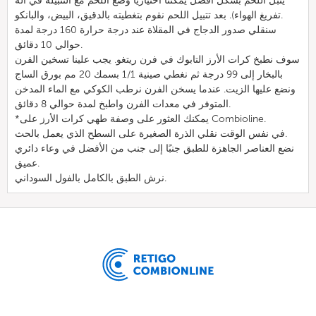
يتبل اللحم بشكل أفضل يمكننا اختيارياً وضع اللحم مع التتبيلة في آلة
تفريغ الهواء). بعد تتبيل اللحم نقوم بتغطيته بالدقيق، البيض، والبانكو.
سنقلي صدور الدجاج في المقلاة عند درجة حرارة 160 درجة لمدة
حوالي 10 دقائق.
سوف نطبخ كرات الأرز التابوك في فرن ريتغو. يجب علينا تسخين الفرن
بالبخار إلى 99 درجة ثم نغطي صينية 1/1 بسمك 20 مم بورق الساج
ونضع عليها الزيت. عندما يسخن الفرن نرطب الكوكي مع الماء المدخن
المتوفر في معدات الفرن واطبخ لمدة حوالي 8 دقائق.
*يمكنك العثور على وصفة طهي كرات الأرز على Combioline.
في نفس الوقت نقلي الذرة الصغيرة على السطح الذي يعمل بالحث.
نضع العناصر الجاهزة للطبق جنبًا إلى جنب من الأفضل في وعاء دائري
عميق.
نرش الطبق بالكامل بالفول السوداني.