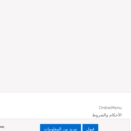
OnlineMenu
الأحكام والشروط
يست
قبول
مزيد من المعلومات