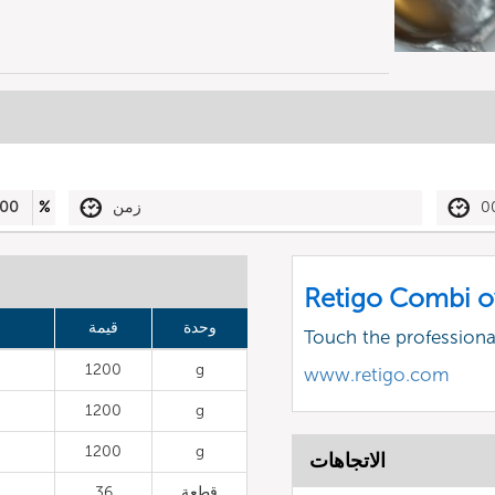
0
زمن
%
00
Retigo Combi o
وحدة
قيمة
Touch the profession
1200
g
www.retigo.com
1200
g
1200
g
الاتجاهات
قطعة
36