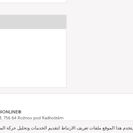
BIONLINE®
43, 756 64 Rožnov pod Radhoštěm
665 511
, Fax: +420 571 665 554
خدم هذا الموقع ملفات تعريف الارتباط لتقديم الخدمات وتحليل حركة المر
ombionline.com