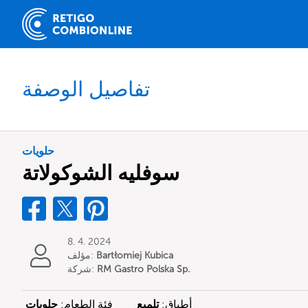
تفاصيل الوصفة
حلويات
سوفليه الشوكولاتة
8. 4. 2024
Bartłomiej Kubica
مؤلف:
RM Gastro Polska Sp.
شركة:
z o.o.
أطباق:
تلميع
فئة الطعام:
حلويات