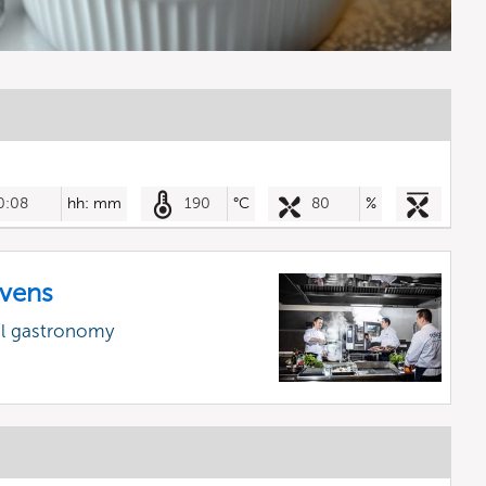
0:08
hh: mm
190
°C
80
%
vens
al gastronomy