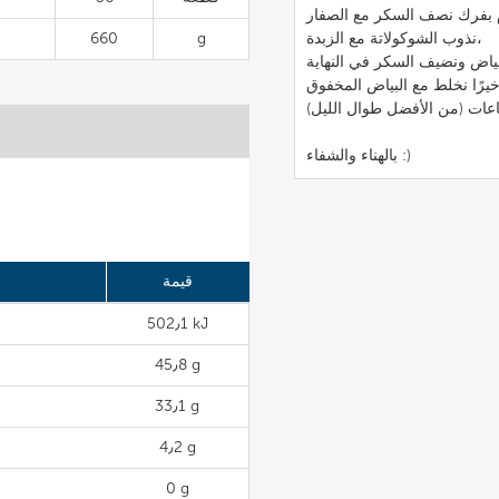
نذوب الشوكولاتة مع الزبدة،
g
660
اعات (من الأفضل طوال الليل)
بالهناء والشفاء :)
قيمة
502٫1 kJ
45٫8 g
33٫1 g
4٫2 g
0 g