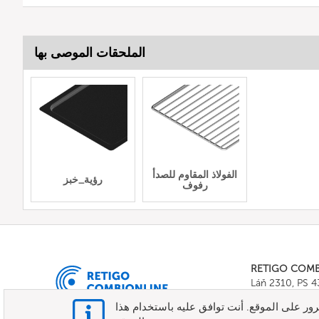
الملحقات الموصى بها
الفولاذ المقاوم للصدأ
رؤية_خبز
رفوف
RETIGO COM
Láň 2310, PS 
Tel.:
+420 571 
ور على الموقع. أنت توافق عليه باستخدام هذا
E-mail:
info@c