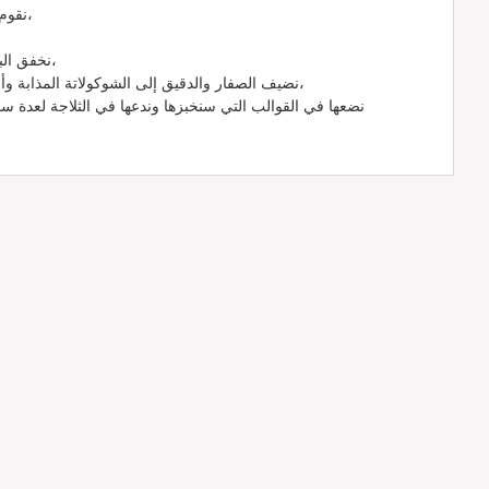
نقوم بفرك نصف السكر مع الصفار،
نخفق البياض ونضيف السكر في النهاية،
نضيف الصفار والدقيق إلى الشوكولاتة المذابة وأخيرًا نخلط مع البياض المخفوق،
نضعها في القوالب التي سنخبزها وندعها في الثلاجة لعدة س