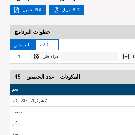
تنزيل BR2
تحميل PDF
خطوات البرنامج
220 °C
التسخين:
1
هواء حار
1
المكونات - عدد الحصص - 45
اسم
شوكولاتة داكنة 70%
سمنة
سكر
بيضة