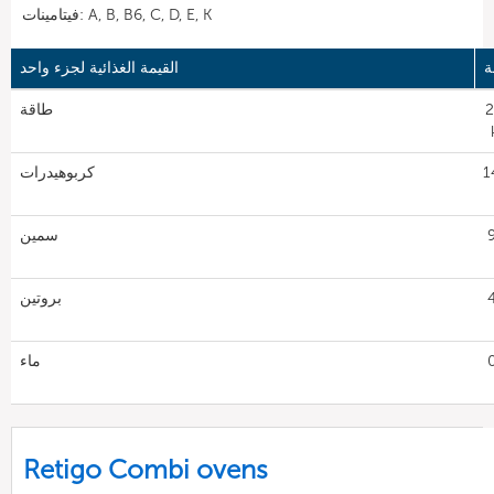
فيتامينات: A, B, B6, C, D, E, K
ة
القيمة الغذائية لجزء واحد
2
طاقة
14
كربوهيدرات
9٫
سمين
4٫
بروتين
0٫
ماء
Retigo Combi ovens