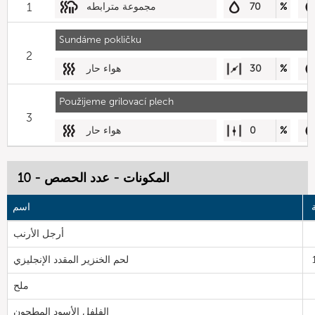
%
70
مجموعة مترابطه
1
Sundáme pokličku
2
%
30
هواء حار
Použijeme grilovací plech
3
%
0
هواء حار
المكونات - عدد الحصص - 10
اسم
أرجل الأرنب
لحم الخنزير المقدد الإنجليزي
ملح
الفلفل الأسود المطحون