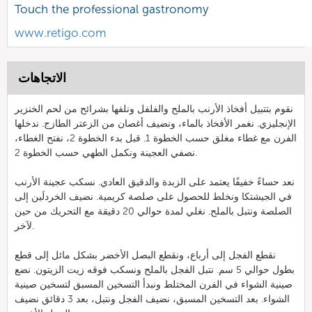
Touch the professional gastronomy
www.retigo.com
الاتجاهات
نقوم بتتبيل أفخاذ الأرنب بالملح والفلفل ونلفها بشرائح من لحم الخنزير
الإنجليزي. نغمر الأفخاذ بالماء، ونضيف أغصان من الزعتر الطازج. ندخلها
الفرن مع غطاء مغلق حسب الخطوة 1. قبل بدء الخطوة 2، نفتح الغطاء،
نصفي العجينة ونكمل الطهي حسب الخطوة 2.
نعد حساءً خفيفًا يعتمد على الزبدة والدقيق العادي. نسكب عجينة الأرنب
في الجيشتكا ونخلط للحصول على صلصة كريمية. نضيف الخردلَين إلى
الصلصة ونتبل بالملح. نغلي لمدة حوالي 20 دقيقة مع التحريك من حين
لآخر.
نقطع الفجل إلى أرباع، ونقطع البصل الأخضر بشكل مائل إلى قطع
بطول حوالي 5 سم. نتبل الفجل بالملح ونسكب فوقه زيت الزيتون. نضع
صينية الشواء في الفرن المختلط ونبدأ التسخين المسبق لتسخين صينية
الشواء. بعد التسخين المسبق، نضيف الفجل ونتبل، بعد 3 دقائق نضيف