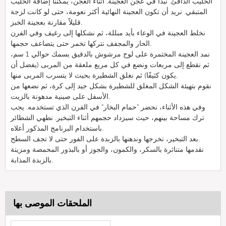
الحليب الدافئ. نبدأ في عجن العجينة. أثناء العجن، يمكننا إضافة الحليب
المتبقي. نريد أن تكون العجينة النهائية أكثر نعومة، حتى لو كانت لزجة
قليلاً مقارنة بعجينة الخبز.
نخلط العجينة في الوعاء بأيد مبللة، ثم نشكلها إلى رغيف وفي الفرن
الحار والمجفف نتركها تخمر حتى يتضاعف حجمها.
نمد العجينة المختمرة على لوح مرشوش بالدقيق بسمك حوالي 1 سم،
ثم نقطع إلى مربعات ونضع في كل مربع ملعقة من المربى (يفضل أن
يكون كثيفًا) ثم نغلق الشطيرة بحيث لا يتسرب المربى منها.
نقوم بتهيئة الشكل المغلق للشطيرة بشكل جيد إلى كرة، ثم نضعها من
الأسفل على صينية مدهونة بالزيت.
وفي هذه الأثناء، نحضر "حمام البخار" في الفرن الذي تستخدمه. يجب
ترك مساحة بينهم، حيث سيزداد حجمهم أثناء التبخير. نطهي الشطائر
باستخدام البرنامج المذكور أعلاه.
بعد التبخير، نخرجها وندهنها بالزبدة على الفور حتى لا تجف السطح.
نقدمها متناثرة بالسكر، والكمون، والجوز أو بالبذور المحمصة ومزينة
بالزبدة المذابة.
الملحقات الموصى بها