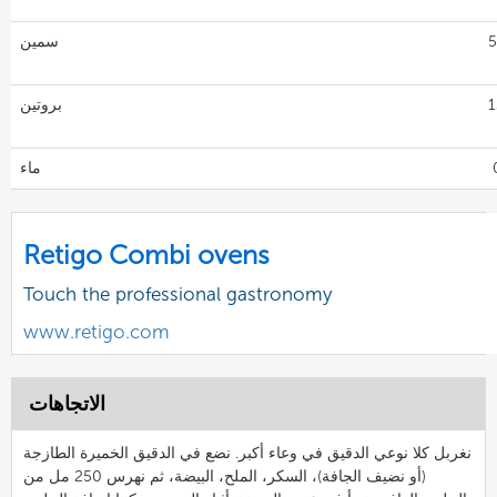
53
سمين
13
بروتين
ماء
Retigo Combi ovens
Touch the professional gastronomy
www.retigo.com
الاتجاهات
نغربل كلا نوعي الدقيق في وعاء أكبر. نضع في الدقيق الخميرة الطازجة
(أو نضيف الجافة)، السكر، الملح، البيضة، ثم نهرس 250 مل من