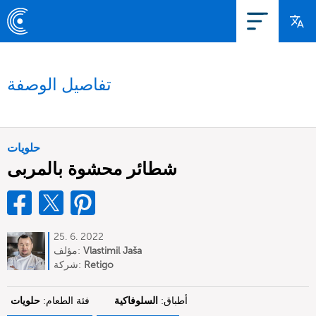
تفاصيل الوصفة
حلويات
شطائر محشوة بالمربى
25. 6. 2022
Vlastimil Jaša
مؤلف:
Retigo
شركة:
أطباق:
السلوفاكية
فئة الطعام:
حلويات