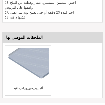
16. اخفق البيضتين المتبقيتين، صفار وقطعة من الملح
وادهنها على البريوش
17. اخبز لمدة 20 دقيقة أو حتى يصبح لونه بني ذهبي
18. قدّمها دافئة
الملحقات الموصى بها
ألمنيوم_خبز_ورقة_مثقبة