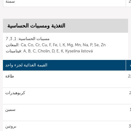
سمنة
التغذية ومسببات الحساسية
مسببات الحساسية: 1, 3, 7
المعادن: Ca, Co, Cr, Cu, F, Fe, I, K, Mg, Mn, Na, P, Se, Zn
فيتامينات: A, B, C, Cholin, D, E, K, Kyselina listová
القيمة الغذائية لجزء واحد
22
طاقة
2
كربوهيدرات
1
سمين
بروتين