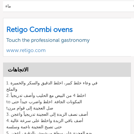
ماء
Retigo Combi ovens
Touch the professional gastronomy
www.retigo.com
الاتجاهات
1. في وعاء خلط كبير، اخلط الدقيق والسكر والخميرة
والملح
2. اخلط 4 من البيض مع الحليب وأضف تدريجياً
to المكونات الجافة. اخلط واضرب جيداً حتى
tصل العجينة إلى قوام مرن
3. أضف نصف الزبدة إلى العجينة تدريجياً واعجن
4. أضف باقي الزبدة واخلط على سرعة عالية
حتى تصبح العجينة ناعمة وسلسة
5. ضع العجينة على سطح مرشوش بالدقيق، اعجن