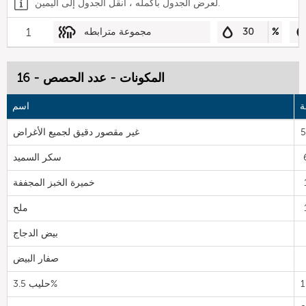
لعرض الجدول بأكمله ، انقل الجدول إلى اليمين.
%
30
مجموعة مترابطه
1
المكونات - عدد الحصص - 16
ة
اسم
غير مقصور دقيق لجميع الأغراض
سكر السميد
خميرة الخبز المجففة
ملح
بيض الدجاج
صفار البيض
حليب 3.5%