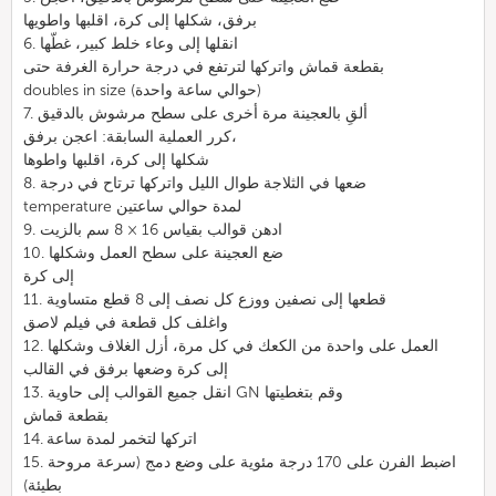
برفق، شكلها إلى كرة، اقلبها واطويها
6. انقلها إلى وعاء خلط كبير، غطّها
بقطعة قماش واتركها لترتفع في درجة حرارة الغرفة حتى
doubles in size (حوالي ساعة واحدة)
7. ألقِ بالعجينة مرة أخرى على سطح مرشوش بالدقيق
كرر العملية السابقة: اعجن برفق،
شكلها إلى كرة، اقلبها واطوها
8. ضعها في الثلاجة طوال الليل واتركها ترتاح في درجة
temperature لمدة حوالي ساعتين
9. ادهن قوالب بقياس 16 × 8 سم بالزيت
10. ضع العجينة على سطح العمل وشكلها
إلى كرة
11. قطعها إلى نصفين ووزع كل نصف إلى 8 قطع متساوية
واغلف كل قطعة في فيلم لاصق
12. العمل على واحدة من الكعك في كل مرة، أزل الغلاف وشكلها
إلى كرة وضعها برفق في القالب
13. انقل جميع القوالب إلى حاوية GN وقم بتغطيتها
بقطعة قماش
14. اتركها لتخمر لمدة ساعة
15. اضبط الفرن على 170 درجة مئوية على وضع دمج (سرعة مروحة
بطيئة)