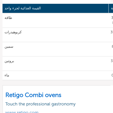
ة
القيمة الغذائية لجزء واحد
طاقة
35
كربوهيدرات
8٫
سمين
35
بروتين
ماء
Retigo Combi ovens
Touch the professional gastronomy
www.retigo.com