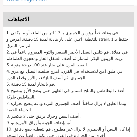
الاتجاهات
1. في وعاء، غطِّ رؤوس الجمبري بـ 1.3 لتر من الماء، أو ما يكفي
للتغطية. اغلي على نار هادئة لمدة 15 دقيقة. اهرس و strain. احتفظ بـ 1
لتر من المرق.
2. في مقلاة، قم بتليين البصل الأحمر الصغير والثوم المفروم ناعماً في
زيت الزيتون البكر الممتاز ثم أضف الفلفل الحار ومعجون الطماطم.
3. اضبط الفرن على بخار عند 100 درجة مئوية.
4. في طبق آمن للاستخدام في الفرن، امزج صلصة البصل مع مرق
الجمبري، ثم أضف البازلاء، والأرز وقطع الذرة.
5. قم بالبخار لمدة 15 دقيقة.
6. أضف البطاطس والملح. استمر في الطهي حتى ينضج الأرز وتصبح
البطاطس طريّة.
7. بينما الطبق لا يزال ساخناً، أضف الجمبري النيء ودعه ينضج بحرارة
الحساء الخفية.
8. أضف البيض وحرك برفق حتى لا ينكسر.
9. أنهِ بإضافة الجبنة وأوراق الأوريجانو.
10. إذا كان البيض أو الجمبري لا يزال غير مطبوخ، قم بتعطيه بضع دقائق
أخرى من الحرارة في الفرن حتى تكون راضياً عن النتيجة.