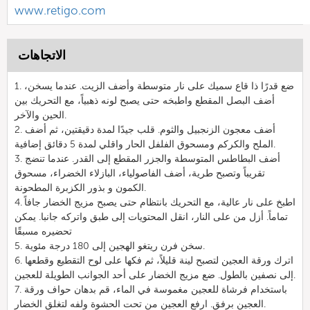
www.retigo.com
الاتجاهات
1. ضع قدرًا ذا قاع سميك على نار متوسطة وأضف الزيت. عندما يسخن،
أضف البصل المقطع واطبخه حتى يصبح لونه ذهبياً، مع التحريك بين
الحين والآخر.
2. أضف معجون الزنجبيل والثوم. قلب جيدًا لمدة دقيقتين، ثم أضف
الملح والكركم ومسحوق الفلفل الحار واقلي لمدة 5 دقائق إضافية.
3. أضف البطاطس المتوسطة والجزر المقطع إلى القدر. عندما تنضج
تقريباً وتصبح طرية، أضف الفاصولياء، البازلاء الخضراء، مسحوق
الكمون و بذور الكزبرة المطحونة.
4. اطبخ على نار عالية، مع التحريك بانتظام حتى يصبح مزيج الخضار جافاً
تماماً. أزل من على النار، انقل المحتويات إلى طبق واتركه جانبا. يمكن
تحضيره مسبقًا
5. سخن فرن ريتغو الهجين إلى 180 درجة مئوية.
6. اترك ورقة العجين لتصبح لينة قليلاً، ثم فكها على لوح التقطيع وقطعها
إلى نصفين بالطول. ضع مزيج الخضار على أحد الجوانب الطويلة للعجين.
7. باستخدام فرشاة للعجين مغموسة في الماء، قم بدهان حواف ورقة
العجين برفق. ارفع العجين من تحت الحشوة ولفه لتغلق الخضار.