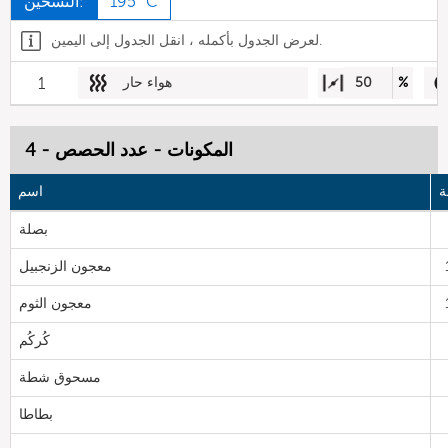
195 °C
التسخين:
لعرض الجدول بأكمله ، انقل الجدول إلى اليمين.
%
50
هواء حار
1
المكونات - عدد الحصص - 4
ة
اسم
بصلة
معجون الزنجبيل
معجون الثوم
كُركُم
مسحوق شطة
بطاطا