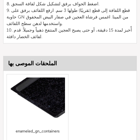
8. اضغط الحواف برفق لتشكيل شكل لفافة السجق.
9. قطع اللفافة إلى قطع (تقريبًا) طولها 3 سم. ارفع اللفائف برفق على
حاوية GN من المينا. اغمس فرشاة العجين في صفار البيض المخفوق
واستخدمها لدهن سطح اللفائف.
10. أًخبز لمدة 15 دقيقة، أو حتى يصبح العجين المنتفخ ذهبياً وجميلاً. قدم
لفائف الخضار دافئة.
الملحقات الموصى بها
enameled_gn_containers