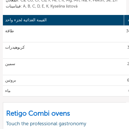
المعادن: Ca, Co, Cr, Cu, F, Fe, I, K, Mg, Mn, Na, P, Pektin, Se, Zn
فيتامينات: A, B, C, D, E, K, Kyselina listová
القيمة الغذائية لجزء واحد
36
طاقة
3
كربوهيدرات
2
سمين
بروتين
ماء
Retigo Combi ovens
Touch the professional gastronomy