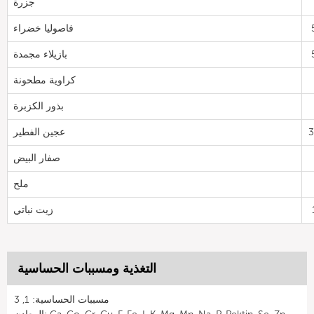
جزرة
فاصوليا خضراء
بازيلاء مجمدة
كراوية مطحونة
بذور الكزبرة
عجين الفطير
صفار البيض
ملح
زيت نباتي
التغذية ومسببات الحساسية
مسببات الحساسية: 1, 3