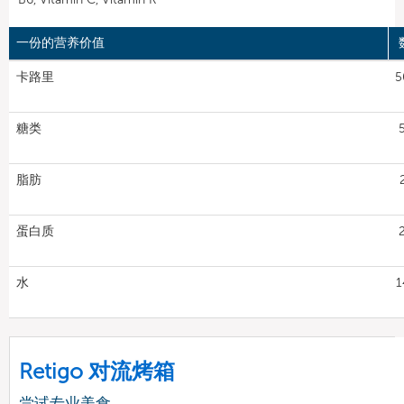
一份的营养价值
卡路里
5
糖类
脂肪
蛋白质
水
1
Retigo 对流烤箱
尝试专业美食