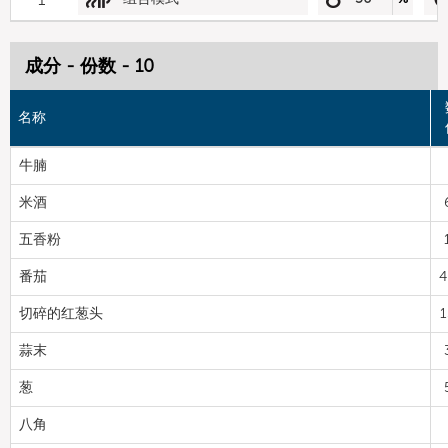
成分 - 份数 - 10
名称
牛腩
米酒
五香粉
番茄
4
切碎的红葱头
1
蒜末
葱
八角