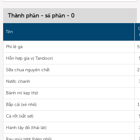
Thành phần - số phần - 0
Tên
Phi lê gà
5
Hỗn hợp gia vị Tandoori
Sữa chua nguyên chất
2
Nước chanh
Bánh mì kẹp thịt
Bắp cải (xé nhỏ)
1
Cà rốt (xắt sợi)
Hành tây đỏ (thái lát)
Rau mùi tươi (băm nhỏ)