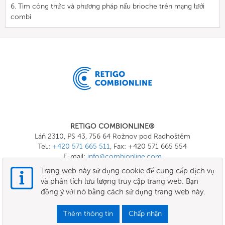
6. Tìm công thức và phương pháp nấu brioche trên mạng lưới
combi
RETIGO COMBIONLINE®
Láň 2310, PS 43, 756 64 Rožnov pod Radhoštěm
Tel.:
+420 571 665 511
, Fax: +420 571 665 554
E-mail:
info@combionline.com
Trang web này sử dụng cookie để cung cấp dịch vụ
và phân tích lưu lượng truy cập trang web. Bạn
OnlineMenu
đồng ý với nó bằng cách sử dụng trang web này.
CÁC ĐIỀU KHOẢN VÀ ĐIỀU KIỆN
Thêm thông tin
Chấp nhận