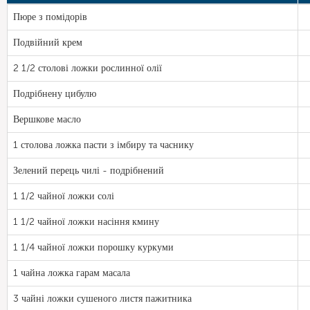
Пюре з помідорів
Подвійний крем
2 1/2 столові ложки рослинної олії
Подрібнену цибулю
Вершкове масло
1 столова ложка пасти з імбиру та часнику
Зелений перець чилі - подрібнений
1 1/2 чайної ложки солі
1 1/2 чайної ложки насіння кмину
1 1/4 чайної ложки порошку куркуми
1 чайна ложка гарам масала
3 чайні ложки сушеного листя пажитника