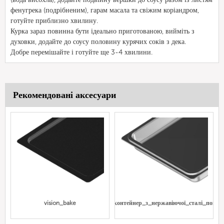
фенугрека (подрібненим), гарам масала та свіжим коріандром,
готуйте приблизно хвилину.
Курка зараз повинна бути ідеально приготованою, вийміть з
духовки, додайте до соусу половину курячих соків з дека.
Добре перемішайте і готуйте ще 3-4 хвилини.
Рекомендовані аксесуари
vision_bake
Gn_контейнер_з_нержавіючої_сталі_повни