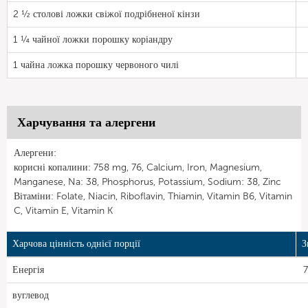
2 ½ столові ложки свіжої подрібненої кінзи
1 ¼ чайної ложки порошку коріандру
1 чайна ложка порошку червоного чилі
Харчування та алергени
Алергени:
корисні копалини: 758 mg, 76, Calcium, Iron, Magnesium,
Manganese, Na: 38, Phosphorus, Potassium, Sodium: 38, Zinc
Вітаміни: Folate, Niacin, Riboflavin, Thiamin, Vitamin B6, Vitamin
C, Vitamin E, Vitamin K
Харчова цінність однієї порції
З
Енергія
7
вуглевод