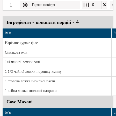
1
Гаряче повітря
0
%
Інгредієнти - кількість порцій - 4
Ім'я
З
Нарізане куряче філе
Оливкова олія
1/4 чайної ложки солі
1 1/2 чайної ложки порошку кмину
1 столова ложка імбирної пасти
1 чайна ложка копченої паприки
Соус Махані
Ім'я
З