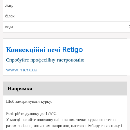
Жир
білок
вода
Конвекційні печі Retigo
Спробуйте професійну гастрономію
www.merx.ua
Напрямки
Щоб замаринувати курку:
Розігрійте духовку до 175°C.
У мисці налийте оливкову олію на шматочки курячого стегна
разом із сіллю, копченим паприкою, пастою з імбиру та часнику і