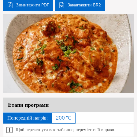
Завантажити PDF
Завантажити BR2
Етапи програми
Попередній нагрів:
200 °C
Щоб переглянути всю таблицю, перемістіть її вправо.