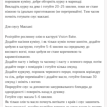
порошком куміну, добре обгорніть курку в маринаді.
Викладіть курку на деко і готуйте 20-25 хвилин, поки не стане
ніжною та ідеально приготованою (не перетримайте). Тим часом
почніть готувати соус макхані.
Для соусу Макхані:
Розігрійте рослинну олію в каструлі Vision Bake.
Додайте насіння куміну, і як тільки кумін почне шипіти, додайте
цибулю в каструлю, готуйте 5-6 хвилин на середньому до
високого вогні, поки цибуля не стане коричневою та
карамелізованою.
Додайте пасту з імбиру та часнику і пасту з зеленого перця, потім
додайте пюре з помідорів і готуйте кілька секунд.
Додайте куркуму, порошок червоного перцю, порошок коріандру
та сіль, добре перемішайте і додайте масло, готуйте близько 30
секунд і зніміть з вогню.
Пюрируйте соус за допомогою занурювального блендера до
однорідності і поверніть назад в духовку.
Готуйте соус масала 5-6 хвилин.
Як тільки олія та масло почнуть витікати з країв і соус зашипить
(вода висохла), додайте подвійну вершки до соусу разом із листям