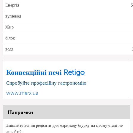
Енергія
3
вуглевод
Жир
білок
вода
Конвекційні печі Retigo
Спробуйте професійну гастрономію
www.merx.ua
Напрямки
Змішайте всі інгредієнти для маринаду (курку на цьому етапі не
додайте).