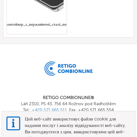
Gn_контейнер_з_нержавіючої_сталі_повний
RETIGO COMBIONLINE®
Láň 2310, PS 43, 756 64 Rožnov pod Radhoštěm
Tel.:
+420 571 665 511
, Fax: +420 571 665 554
E-mail:
info@combionline.com
Цей веб-сайт використовує файли cookie для
надання послуг і аналізу відвідуваності веб-сайту.
Ви погоджуєтеся з цим, використовуючи цей веб-
OnlineMenu