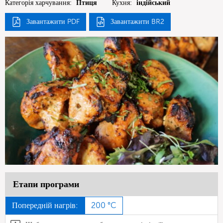
Категорія харчування:
Птиця
Кухня:
індійський
Завантажити PDF
Завантажити BR2
Етапи програми
Попередній нагрів:
200 °C