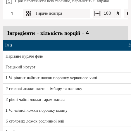
Щоб переглянути всю таблицю, перемістіть її вправо.
1
Гаряче повітря
100
%
Інгредієнти - кількість порцій - 4
Ім'я
З
Нарізане куряче філе
Грецький йогурт
1 ½ рівних чайних ложок порошку червоного чилі
2 столові ложки пасти з імбиру та часнику
2 рівні чайні ложки гарам масала
1 ½ чайної ложки порошку кмину
6 столових ложок рослинної олії