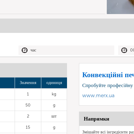
час
0
Конвекційні печ
Значення
одиниця
Спробуйте професійну
1
kg
www.merx.ua
50
g
2
шт
Напрямки
15
g
Змішайте всі інгредієнти ра