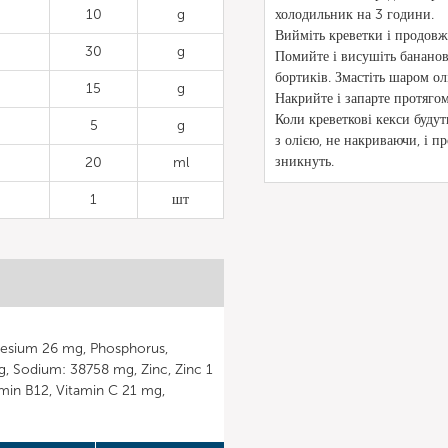
10
g
холодильник на 3 години.
Вийміть креветки і продов
30
g
Помийте і висушіть бананов
бортиків. Змастіть шаром ол
15
g
Накрийте і запарте протяго
Коли креветкові кекси буду
5
g
з олією, не накриваючи, і 
зникнуть.
20
ml
1
шт
nesium 26 mg, Phosphorus,
 Sodium: 38758 mg, Zinc, Zinc 1
tamin B12, Vitamin C 21 mg,