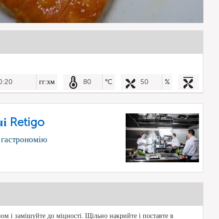
0:20
гг:хм
80
°C
50
%
і Retigo
 гастрономію
зом і замішуйте до міцності. Щільно накрийте і поставте в