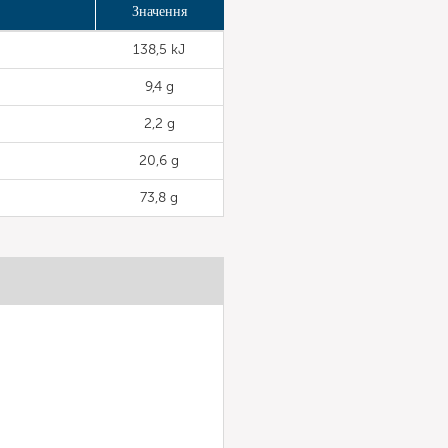
Значення
138,5 kJ
9,4 g
2,2 g
20,6 g
73,8 g