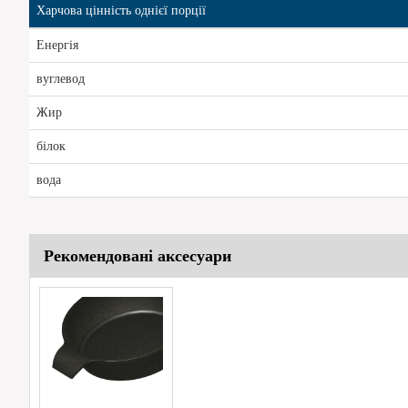
Харчова цінність однієї порції
Енергія
вуглевод
Жир
білок
вода
Рекомендовані аксесуари