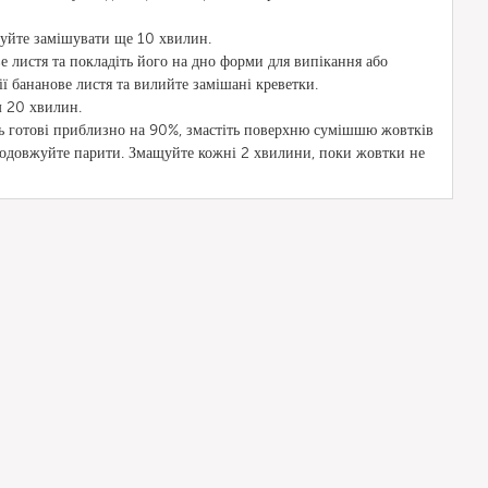
жуйте замішувати ще 10 хвилин.
е листя та покладіть його на дно форми для випікання або
ії бананове листя та вилийте замішані креветки.
м 20 хвилин.
ть готові приблизно на 90%, змастіть поверхню сумішшю жовтків
продовжуйте парити. Змащуйте кожні 2 хвилини, поки жовтки не