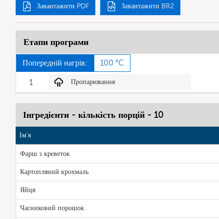
Завантажити PDF
Завантажити BR2
Етапи програми
Попередній нагрів:
100 °C
1
Пропарювання
Інгредієнти - кількість порцій - 10
Ім'я
Фарш з креветок
Картопляний крохмаль
Яйця
Часниковий порошок