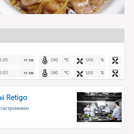
0:20
гг:хм
190
°C
100
%
0:03
гг:хм
180
°C
100
%
і Retigo
 гастрономію