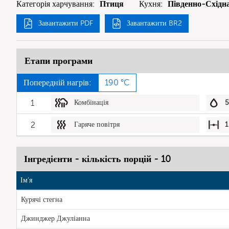
Категорія харчування:
Птиця
Кухня:
Південно-Східна
Завантажити PDF
Завантажити BR2
Етапи програми
Попередній нагрів:
190 °C
1
Комбінація
2
Гаряче повітря
1
Інгредієнти - кількість порцій - 10
Ім'я
Курячі стегна
Джинджер Джуліанна