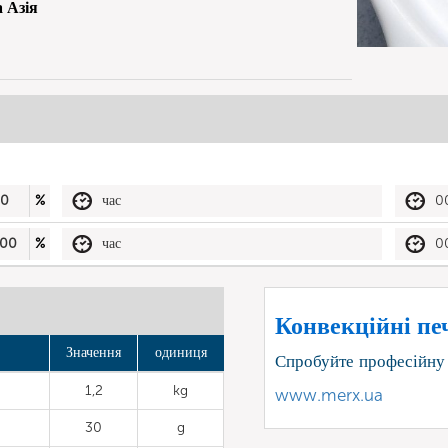
 Азія
50
%
час
0
00
%
час
0
Конвекційні печ
Значення
одиниця
Спробуйте професійну
1,2
kg
www.merx.ua
30
g