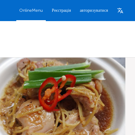
OnlineMenu
Реєстрація
авторизуватися