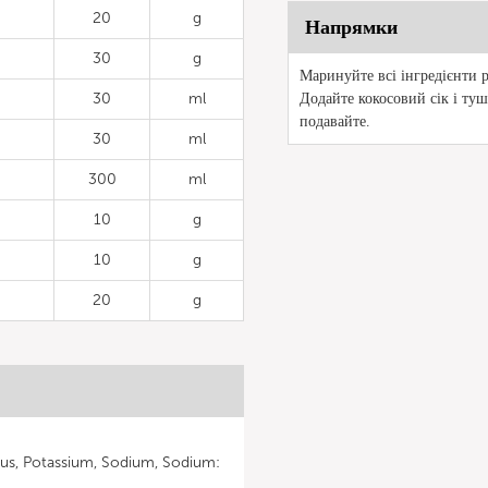
20
g
Напрямки
30
g
Маринуйте всі інгредієнти 
30
ml
Додайте кокосовий сік і ту
подавайте.
30
ml
300
ml
10
g
10
g
20
g
us, Potassium, Sodium, Sodium: