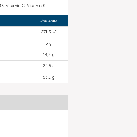
 B6, Vitamin C, Vitamin K
Значення
271,3 kJ
5 g
14,2 g
24,8 g
83,1 g