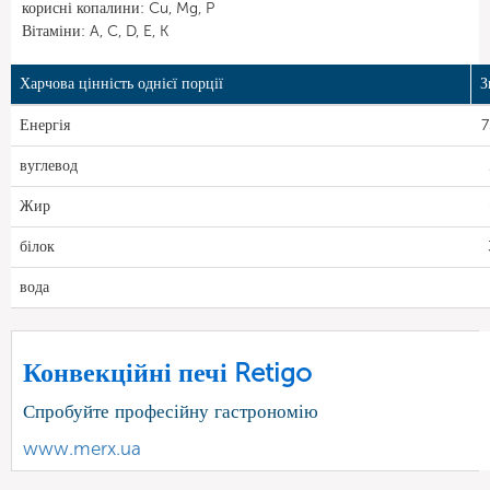
корисні копалини: Cu, Mg, P
Вітаміни: A, C, D, E, K
Харчова цінність однієї порції
З
Енергія
7
вуглевод
Жир
білок
вода
Конвекційні печі Retigo
Спробуйте професійну гастрономію
www.merx.ua