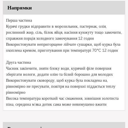
Напрямки
Перша частина
Курячі грудки відправити в морозильник, пастернак, олія,
рослинний жир, сіль, білок яйця, насіння кунжуту тощо замочити,
справжня порція холодного замочування 12 годин
Використовувати непригорщене лійчате сушарки, щоб курка була
охоплена кремом, приготування при температурі 70°C 12 годин
Друга частина
Часник закінчити, зняти блоку води, курячий філе поверхня
зберігати вологи, додати олію та білий борошно для молодих
Використовувати сковороду, щоб курка була покладена на,
рівномірно не пресувати, повітря на поверхні піддається теплу
рівномірно
Висока температура короткий час смаження, зовнішня золотиста
піна, середина м'яка дотик сама може невимушено вжити