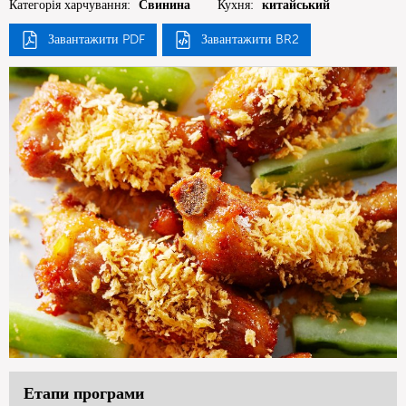
Категорія харчування:
Свинина
Кухня:
китайський
Завантажити PDF
Завантажити BR2
Етапи програми