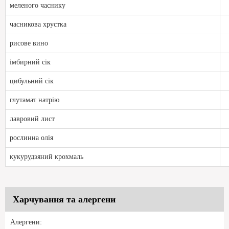
меленого часнику
часникова хрустка
рисове вино
імбирний сік
цибульний сік
глутамат натрію
лавровий лист
рослинна олія
кукурудзяний крохмаль
Харчування та алергени
Алергени: