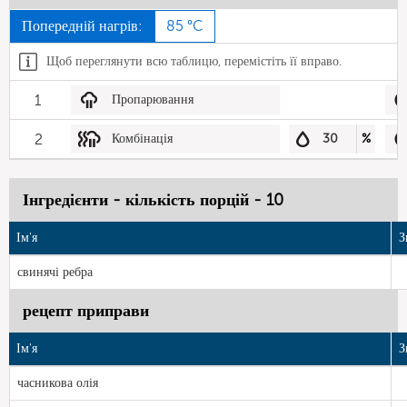
Попередній нагрів:
85 °C
Щоб переглянути всю таблицю, перемістіть її вправо.
1
Пропарювання
2
Комбінація
30
%
Інгредієнти - кількість порцій - 10
Ім'я
З
свинячі ребра
рецепт приправи
Ім'я
З
часникова олія