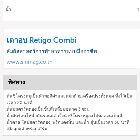
น้ำ
1
เตาอบ Retigo Combi
สัมผัสศาสตร์การทำอาหารแบบมืออาชีพ
www.sinmag.co.th
ทิศทาง
หั่นซี่โครงหมูเป็นคำพอดีคำและหมักด้วยเครื่องปรุงทั้งหมด ทิ้งไว้เป็น
เวลา 20 นาที.
หั่นมัสตาร์ดดองเป็นชิ้นสี่เหลี่ยมขนาด 3 ซม.
น้ำมันร้อนให้น้ำมันร้อนแล้วจึงนำซี่โครงหมูลงไปทอดจนเป็นสี
น้ำตาล ใส่มัสตาร์ดดอง, พริกแดงหั่น และน้ำ ตุ๋นเป็นเวลา 30 นาที.
เมื่อสุกแล้วพร้อมเสิร์ฟ.