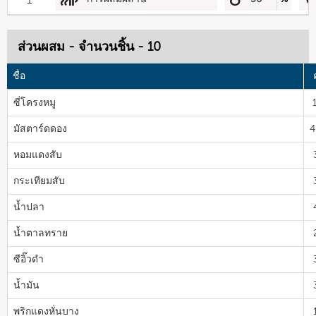
ส่วนผสม - จำนวนชิ้น - 10
ชื่อ
ซี่โครงหมู
มัสตาร์ดดอง
4
หอมแดงสับ
กระเทียมสับ
น้ำปลา
น้ำตาลทราย
ซีอิ๊วดำ
น้ำมัน
พริกแดงหั่นบาง