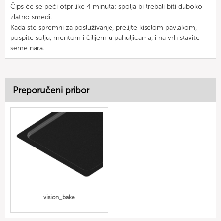
Čips će se peći otprilike 4 minuta: spolja bi trebali biti duboko
zlatno smeđi.
Kada ste spremni za posluživanje, prelijte kiselom pavlakom,
pospite solju, mentom i čilijem u pahuljicama, i na vrh stavite
seme nara.
Preporučeni pribor
vision_bake