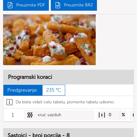
Preuzmite PDF
Preuzmite BR2
Programski koraci
Predgrevanje:
235 °C
Da biste videli celu tabelu, pomerite tabelu udesno.
1
vruć vazduh
0
%
Sastojci - broj porcija - 8