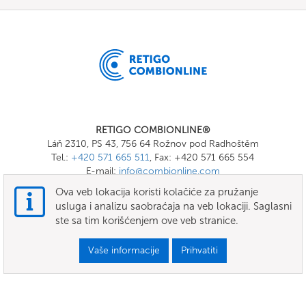
RETIGO COMBIONLINE®
Láň 2310, PS 43, 756 64 Rožnov pod Radhoštěm
Tel.:
+420 571 665 511
, Fax: +420 571 665 554
E-mail:
info@combionline.com
Ova veb lokacija koristi kolačiće za pružanje
usluga i analizu saobraćaja na veb lokaciji. Saglasni
OnlineMenu
ste sa tim korišćenjem ove veb stranice.
uslovi
Vaše informacije
Prihvatiti