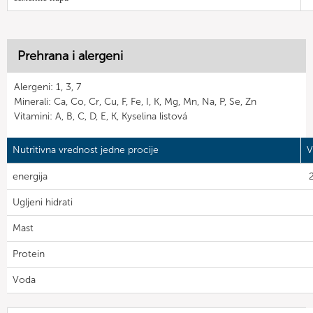
Prehrana i alergeni
Alergeni: 1, 3, 7
Minerali: Ca, Co, Cr, Cu, F, Fe, I, K, Mg, Mn, Na, P, Se, Zn
Vitamini: A, B, C, D, E, K, Kyselina listová
Nutritivna vrednost jedne procije
V
energija
2
Ugljeni hidrati
Mast
Protein
Voda