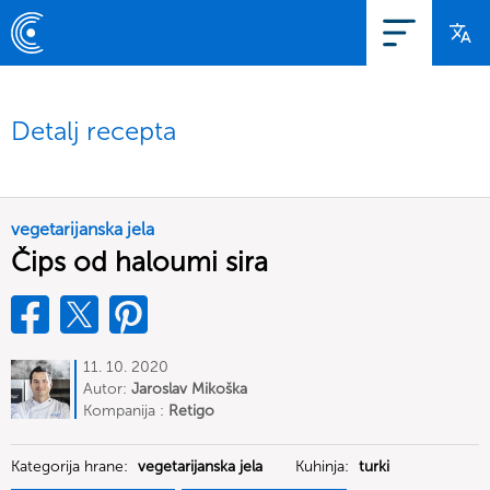
Detalj recepta
vegetarijanska jela
Čips od haloumi sira
11. 10. 2020
Autor:
Jaroslav Mikoška
Kompanija :
Retigo
Kategorija hrane:
vegetarijanska jela
Kuhinja:
turki