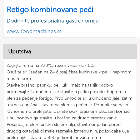
Retigo kombinovane peći
Dodirnite profesionalnu gastronomiju
www.foodmachines.rs
Uputstva
Zagrijte rernu na 220°C, režim vrući zrak 0%.
Osušite sir (isečen na 24 čipsa) čiste kuhinjske krpe ili papirnom
maramicom.
Stavite brašno, papriku, beli luk i malo na tanjir i dobro
promešajte. Umućeno jaje stavite u plitku posudu. Pripremite
pleh za pečenje Retigo. Prvo umočite sir u umućeno jaje, zatim
u smesu brašna i stavite na pleh za pečenje. Pobrinite se da ih
ravnomerno prekrijete. Uzmite svaki brašnom obložen komad
sira i ponovo ga stavite u brašno za drugo premazivanje.
Pošpricajte pleh tankim slojem ulja, stavite sir jedan pored
drugog ostavljajući male razmake između njih, pošpricajte ulje
preko njih i stavite u Retigo kombinovanu rernu.