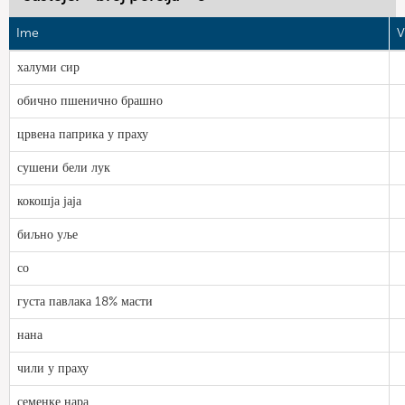
Ime
V
халуми сир
обично пшенично брашно
црвена паприка у праху
сушени бели лук
кокошја јаја
биљно уље
со
густа павлака 18% масти
нана
чили у праху
семенке нара