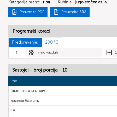
Kategorija hrane:
riba
Kuhinja:
jugoistočna azija
Preuzmite PDF
Preuzmite BR2
Programski koraci
Predgrevanje:
200 °C
1
vruć vazduh
1
Sastojci - broj porcija - 10
Ime
филе лососа са кожом
млевени бели лук
Со