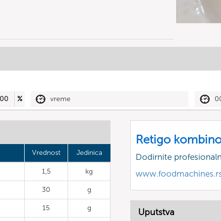
00
%
vreme
0
Retigo kombino
Vrednost
Jedinica
Dodirnite profesional
1,5
kg
www.foodmachines.r
30
g
15
g
Uputstva