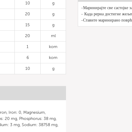
10
g
-Маринирајте све састојке з
20
g
- Када рерна достигне жеље
-Ставите маринирано поврћ
15
g
20
ml
1
kom
6
kom
10
g
Iron, Iron: 0, Magnesium,
s: 20 mg, Phosphorus: 38 mg,
dium: 3 mg, Sodium: 38758 mg,