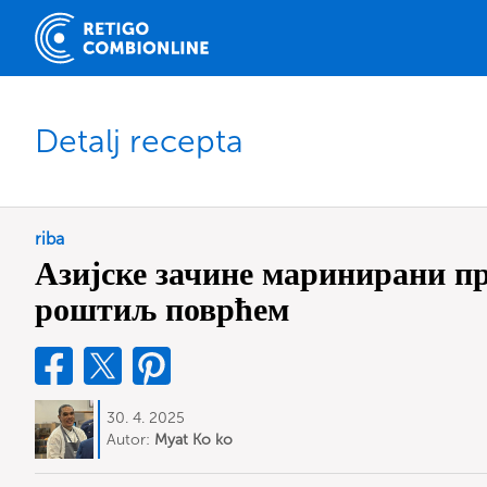
Detalj recepta
riba
Азијске зачине маринирани пр
роштиљ поврћем
30. 4. 2025
Autor:
Myat Ko ko