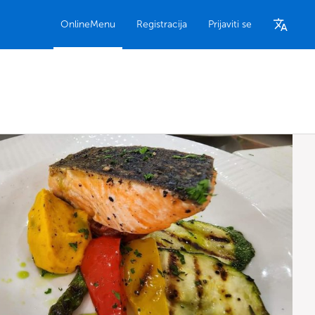
OnlineMenu
Registracija
Prijaviti se