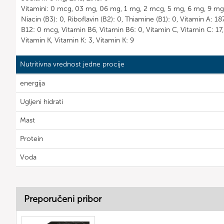
Vitamini: 0 mcg, 03 mg, 06 mg, 1 mg, 2 mcg, 5 mg, 6 mg, 9 mg,
Niacin (B3): 0, Riboflavin (B2): 0, Thiamine (B1): 0, Vitamin A: 
B12: 0 mcg, Vitamin B6, Vitamin B6: 0, Vitamin C, Vitamin C: 17,
Vitamin K, Vitamin K: 3, Vitamin K: 9
Nutritivna vrednost jedne procije
energija
Ugljeni hidrati
Mast
Protein
Voda
Preporučeni pribor