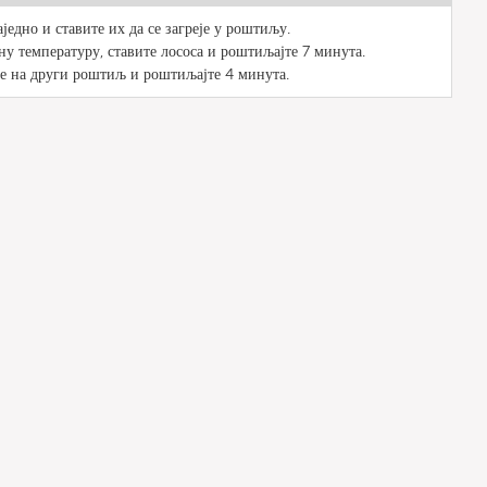
аједно и ставите их да се загреје у роштиљу.
ну температуру, ставите лососа и роштиљајте 7 минута.
е на други роштиљ и роштиљајте 4 минута.