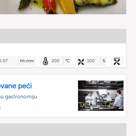
0:07
hh:mm
200
°C
100
%
vane peći
nu gastronomiju
s