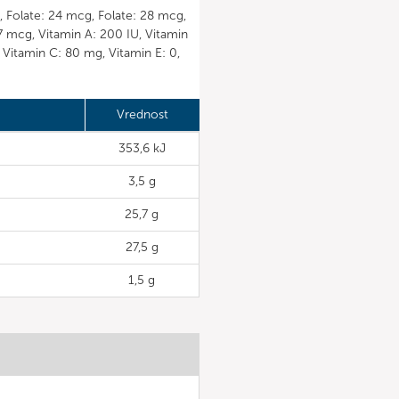
 Folate: 24 mcg, Folate: 28 mcg,
187 mcg, Vitamin A: 200 IU, Vitamin
 Vitamin C: 80 mg, Vitamin E: 0,
Vrednost
353,6 kJ
3,5 g
25,7 g
27,5 g
1,5 g