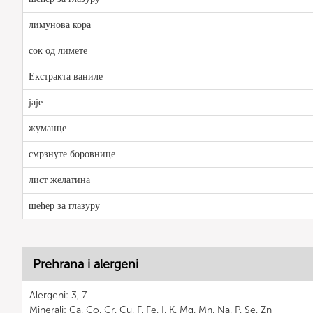
лимунова кора
сок од лимете
Екстракта ваниле
јаје
жуманце
смрзнуте боровнице
лист желатина
шећер за глазуру
Prehrana i alergeni
Alergeni: 3, 7
Minerali: Ca, Co, Cr, Cu, F, Fe, I, K, Mg, Mn, Na, P, Se, Zn