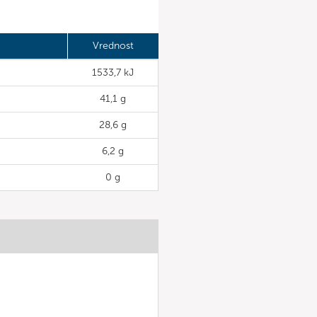
Vrednost
1533,7 kJ
41,1 g
28,6 g
6,2 g
0 g