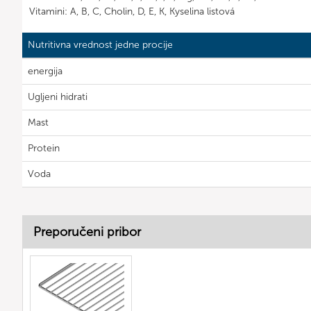
Vitamini: A, B, C, Cholin, D, E, K, Kyselina listová
Nutritivna vrednost jedne procije
energija
Ugljeni hidrati
Mast
Protein
Voda
Preporučeni pribor