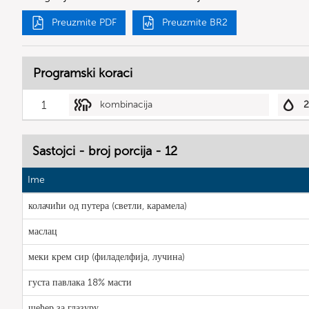
Preuzmite PDF
Preuzmite BR2
Programski koraci
1
kombinacija
2
Sastojci - broj porcija - 12
Ime
колачићи од путера (светли, карамела)
маслац
меки крем сир (филаделфија, лучина)
густа павлака 18% масти
шећер за глазуру