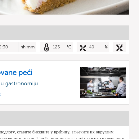
0:30
hh:mm
125
°C
40
%
vane peći
nu gastronomiju
s
подлогу, ставите бисквите у врећицу, згњечите их округлим
топљеним путером. Такође можете све састојке кратко измешати у