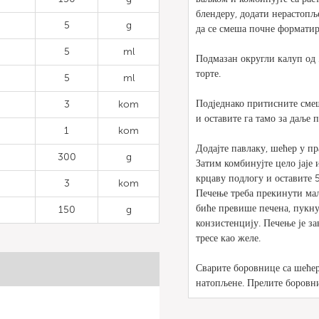
блендеру, додати нерастопљ
5
g
да се смеша почне форматир
5
ml
Подмазан округли калуп од
торте.
5
ml
Подједнако притисните сме
3
kom
и оставите га тамо за даље 
1
kom
Додајте павлаку, шећер у пр
300
g
Затим комбинујте цело јаје 
крцаву подлогу и оставите 
3
kom
Печење треба прекинути мало
биће превише печена, пукну
150
g
конзистенцију. Печење је з
тресе као желе.
Сварите боровнице са шећеро
натопљене. Прелите боровниц