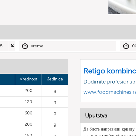
5
%
vreme
0
Retigo kombino
Vrednost
Jedinica
Dodirnite profesional
200
g
www.foodmachines.r
120
g
600
g
Uputstva
200
g
Да бисте направили крцаву 
150
g
ваљком и комбинујте са рас