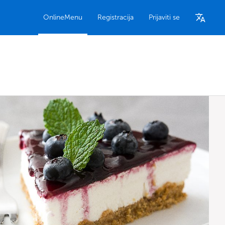
OnlineMenu
Registracija
Prijaviti se