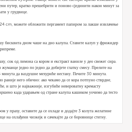
ени путер, кратко прешебрити и поново сјединити након минут за
ати у грудвице.
 24 cm, можете обложити пергамент папиром за лакше извлачење
шу бисквита дном чаше на дно калупа. Ставите калуп у фрижидер
припреме.
аху, сок од лимона са кором и екстракт ваниле у део свежег сира.
и жуманце једно по једно да добијете глатку смесу. Прелите на
5 минута да ваздушне мехуриће нестану. Печите 30 минута.
 раније него обично: ако чекамо да се кора потпуно стврдне,
ће, и што је најважније, изгубиће невероватну кремасту
авршено када ударањем од стране калупа кашиком уочимо да тесто
м у праху, оставите да се охладе и додајте 3 колута желатине
е на охлађени чизкејк и сачекајте да се боровнице стегну.