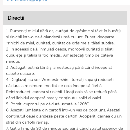
Directii
1. Rumeniți mielul (fără os, curățat de grăsime și tăiat în bucăți)
și rinichii într-o oală olandeză unsă cu unt. Puneți deoparte.
*rinichi de miel, curățați, curățat de grăsime și tăiați subțire.
2. În aceeași oală, înmuiați ceapa, morcovii curățați și tăiați
cubulețe și țelina la foc mediu. Amestecați timp de câteva
minute.
3. Adăugați puțină făină și amestecați până când începe să
capete culoare.
4. Deglazați cu sos Worcestershire, turnați supa și reduceți
căldura la minimum imediat ce oala începe să fiarbă.
Reintroduceți carnea și rinichii. Lăsați oala să se reducă până
când lichidul acoperă barely conținutul solid al oalei.
5. Porniți cuptorul pe căldură uscată la 120°C.
6. Așezați jumătate din cartofi într-un vas de copt uns. Așezați
conținutul oalei olandeze peste cartofi. Acoperiți carnea cu un
strat din cartofii rămași.
7. Gătiți timp de 90 de minute sau până când stratul superior de