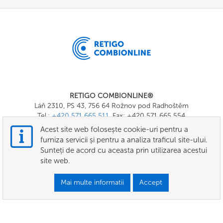
RETIGO COMBIONLINE®
Láň 2310, PS 43, 756 64 Rožnov pod Radhoštěm
Tel.:
+420 571 665 511
, Fax: +420 571 665 554
E-mail:
info@combionline.com
Acest site web folosește cookie-uri pentru a
furniza servicii și pentru a analiza traficul site-ului.
Sunteți de acord cu aceasta prin utilizarea acestui
OnlineMenu
site web.
TERMENI SI CONDITII
Mai multe informatii
Accept