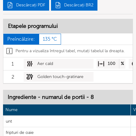
Descărcați PDF
Descărcați BR2
Etapele programului
Preîncălzire:
135 °C
Pentru a vizualiza întregul tabel, mutați tabelul la dreapta.
1
Aer cald
100
%
2
Golden touch-gratinare
Ingrediente - numarul de portii - 8
Nume
V
unt
fripturi de oaie