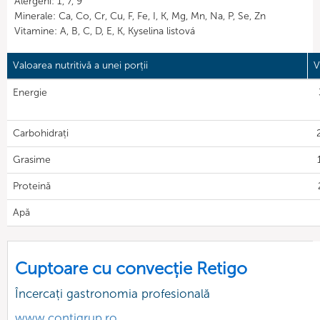
Alergeni: 1, 7, 9
Minerale: Ca, Co, Cr, Cu, F, Fe, I, K, Mg, Mn, Na, P, Se, Zn
Vitamine: A, B, C, D, E, K, Kyselina listová
Valoarea nutritivă a unei porții
V
Energie
Carbohidrați
Grasime
Proteină
Apă
Cuptoare cu convecție Retigo
Încercați gastronomia profesională
www.contigrup.ro