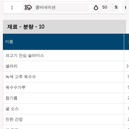
1
콤비네이션
50
%
재료 - 분량 - 10
이름
쇠고기 안심 슬라이스
셀러리
1
녹색 고추 옥수수
옥수수가루
참기름
굴 소스
진한 간장