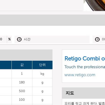
50
%
시간
0
Retigo Combi o
값
단위
Touch the profession
1
kg
www.retigo.com
180
g
500
g
지도
100
g
오리를 씻고 크게 썬다. 발효