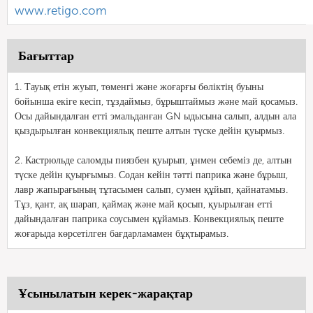
www.retigo.com
Бағыттар
1. Тауық етін жуып, төменгі және жоғарғы бөліктің буыны
бойынша екіге кесіп, тұздаймыз, бұрыштаймыз және май қосамыз.
Осы дайындалған етті эмальданған GN ыдысына салып, алдын ала
қыздырылған конвекциялық пеште алтын түске дейін қуырмыз.
2. Кастрюльде саломды пиязбен қуырып, ұнмен себеміз де, алтын
түске дейін қуырғымыз. Содан кейін тәтті паприка және бұрыш,
лавр жапырағының тұтасымен салып, сумен құйып, қайнатамыз.
Тұз, қант, ақ шарап, қаймақ және май қосып, қуырылған етті
дайындалған паприка соусымен құйамыз. Конвекциялық пеште
жоғарыда көрсетілген бағдарламамен бұқтырамыз.
Ұсынылатын керек-жарақтар