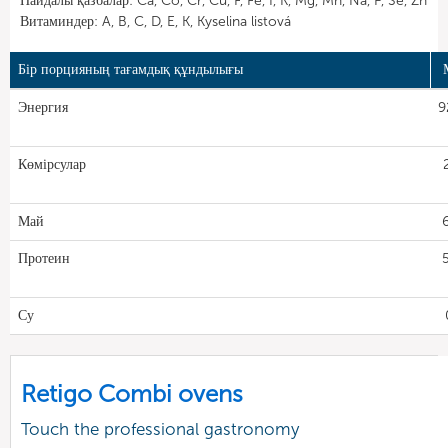
Пайдалы қазбалар: Ca, Co, Cr, Cu, F, Fe, I, K, Mg, Mn, Na, P, Se, Zn
Витаминдер: A, B, C, D, E, K, Kyselina listová
Бір порцияның тағамдық құндылығы
Энергия
9
Көмірсулар
Май
Протеин
Су
Retigo Combi ovens
Touch the professional gastronomy