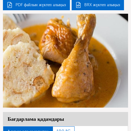
PDF файлын жүктеп алыңыз
BRX жүктеп алыңыз
Бағдарлама қадамдары