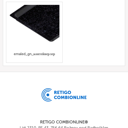
emaled_gn_контейнерлер
RETIGO COMBIONLINE®
Láň 2310, PS 43, 756 64 Rožnov pod Radhoštěm