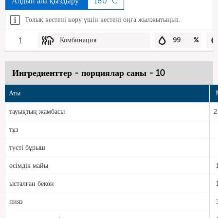
Алдын ала қыздыру:
180 °C
Толық кестені көру үшін кестені оңға жылжытыңыз.
1
Комбинация
99
%
Ингредиенттер - порциялар саны - 10
Аты
тауықтың жамбасы
2
тұз
түсті бұрыш
өсімдік майы
ысталған бекон
пияз