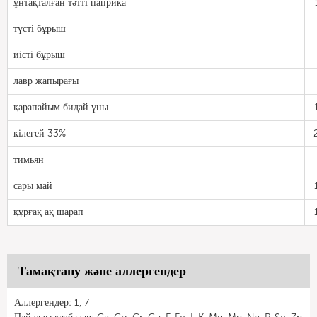
ұнтақталған тәтті паприка
түсті бұрыш
иісті бұрыш
лавр жапырағы
қарапайым бидай ұны
кілегей 33%
тимьян
сары май
құрғақ ақ шарап
Тамақтану және аллергендер
Аллергендер: 1, 7