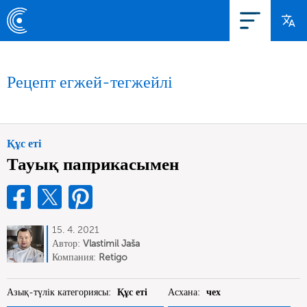
Рецепт егжей-тегжейлі
Құс еті
Тауық паприкасымен
15. 4. 2021
Автор:
Vlastimil Jaša
Компания:
Retigo
Азық-түлік категориясы:
Құс еті
Асхана:
чех