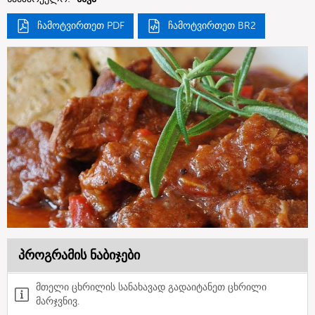
ჩამოტვირთეთ PDF
ჩამოტვირთეთ BR2
პროგრამის ნაბიჯები
მთელი ცხრილის სანახავად გადაიტანეთ ცხრილი
მარჯვნივ.