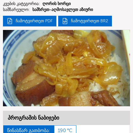
კვების კატეგორია:
ღორის ხორცი
სამზარეულო:
სამხრეთ-აღმოსავლეთ აზიური
ჩამოტვირთეთ PDF
ჩამოტვირთეთ BR2
პროგრამის ნაბიჯები
წინასწარ გათბობა:
190 °C