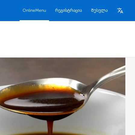
OnlineMenu
რეგისტრაცია
Შესვლა