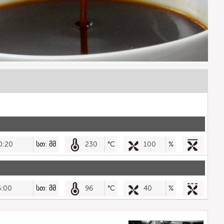
0:20
სთ: მმ
230
°C
100
%
6:00
სთ: მმ
96
°C
40
%