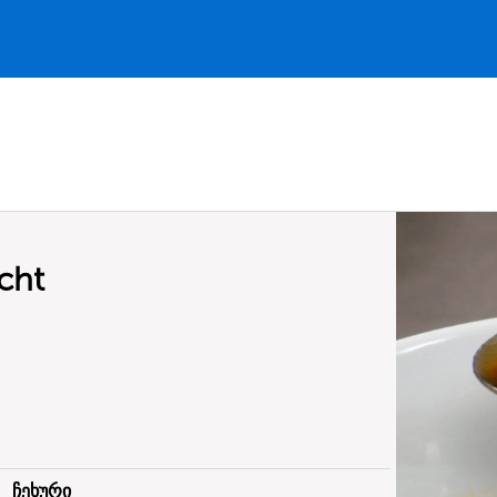
cht
:
ჩეხური