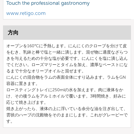
Touch the professional gastronomy
www.retigo.com
方向
オーブンを160°Cに予熱します。にんにくのクローブを分けて皮
をむき、乳鉢と棒で塩と一緒に潰します。混ぜ物に適度なざらつ
きを与えるための十分な塩が必要です。にんにくを塩に潰し込ん
でください。ローズマリーとタイムを加え、濃厚なペーストにな
るまで十分なオリーブオイルと混ぜます。
にんにくの混合物をラムの表面全体にすり込みます。ラムをGN
容器に置きます。
ロースティングトレイに250mlの水を加えます。肉に液体をか
け、その後ラムをアルミホイルで覆います。3時間焼き、好みに
応じて焼き上げます。
焼き上がったら、液体の上に浮いている余分な油を注ぎ出して、
雲状のハーブの沈殿物をそのままにします。これがグレービーで
す。