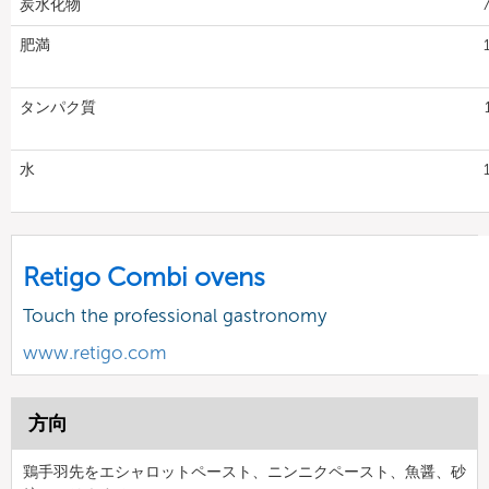
炭水化物
7
肥満
タンパク質
水
Retigo Combi ovens
Touch the professional gastronomy
www.retigo.com
方向
鶏手羽先をエシャロットペースト、ニンニクペースト、魚醤、砂