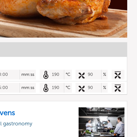
0:00
mm:ss
190
°C
90
%
5:00
mm:ss
190
°C
90
%
vens
al gastronomy