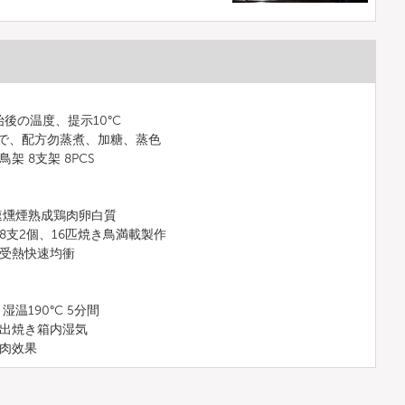
開始後の温度、提示10°C
用で、配方勿蒸煮、加糖、蒸色
架 8支架 8PCS
 高速燻煙熟成鶏肉卵白質
8支2個、16匹焼き鳥満載製作
、受熱快速均衝
温190°C 5分間
排出焼き箱内湿気
燒肉效果