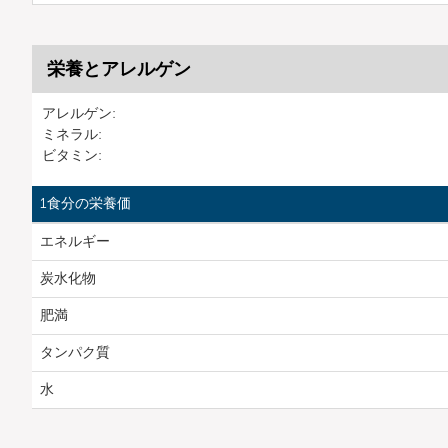
栄養とアレルゲン
アレルゲン:
ミネラル:
ビタミン:
1食分の栄養価
エネルギー
炭水化物
肥満
タンパク質
水