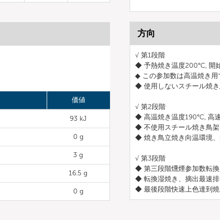
方向
√ 第1段階
◆ 予熱焼き温度200°C, 
◆ この参加数は高温焼き
◆ 使用しないスチール焼き鳥
価値
√ 第2段階
◆ 高温焼き温度190°C,
93 kJ
◆ 不使用スチール焼き鳥架
0 g
◆ 焼き鳥立焼き向温環境
3 g
√ 第3段階
◆ 第三段階燻煙参加数転換 湿
16.5 g
◆ 転換湿焼き、摘出最速
◆ 最後段階快速上色達到
0 g