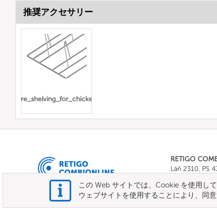
推奨アクセサリー
wire_shelving_for_chickens
RETIGO COM
Láň 2310, PS 
Tel.:
+420 571 
この Web サイトでは、Cookie を使
E-mail:
info@c
ウェブサイトを使用することにより、同意