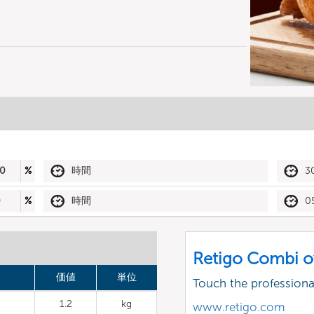
0
%
時間
3
0
%
時間
0
Retigo Combi o
価値
単位
Touch the profession
1.2
kg
www.retigo.com