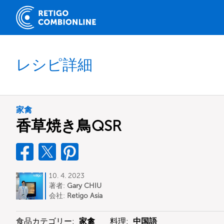
レシピ詳細
家禽
香草焼き鳥QSR
10. 4. 2023
著者:
Gary CHIU
会社:
Retigo Asia
食品カテゴリー:
家禽
料理:
中国語