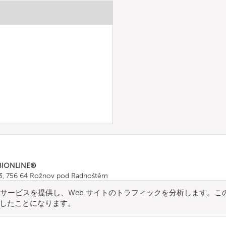
BIONLINE®
43, 756 64 Rožnov pod Radhoštěm
665 511
, Fax: +420 571 665 554
用してサービスを提供し、Web サイトのトラフィックを分析します。こ
ombionline.com
したことになります。