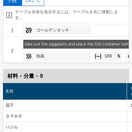
予熱:
245 °C
テーブル全体を表示するには、テーブルを右に移動しま
す。
1
ゴールデンタッチ
take out the eggplants and place the GN container with 
2
熱風
100
%
材料 - 分量 - 8
名前
茄子
タマネギ
バジル