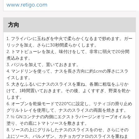
www.retigo.com
方向
1. フライパンに玉ねぎを中火で柔らかくなるまで炒めます。ガー
リックを加え、さらに30秒間柔らかくします。
2. トマトピューレを加え、味付けをして、非常に弱火で20分間
煮込みます。
3. バジルを加えて、置いておきます。
4. マンドリンを使って、ナスを長さ方向に約1cmの厚さにスラ
イスします。
5. 大きなふるいにナスのスライスを重ね、各層に粗塩をふりか
けて、1時間置いておきます。その後、よくすすぎ、野菜を乾か
します。
6. オーブンを乾燥モードで220°Cに設定し、リティゴの滑り止め
グリルトレイを使用して、ナスのスライスの両面を焼きます。
7. ½ GNコンテナの内側にエクストラバージンオリーブオイルを
塗り、その底にトマトソースを敷きます。
8. ソースの上にグリルしたナスのスライスをのせ、さらにその
上にソース、パルメザン、カチョカヴァロのスライスを重ねま