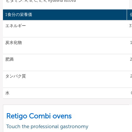
ビタミン: A, B, C, E, K, Kyselina listová
1食分の栄養価
エネルギー
3
炭水化物
1
肥満
2
タンパク質
2
水
Retigo Combi ovens
Touch the professional gastronomy