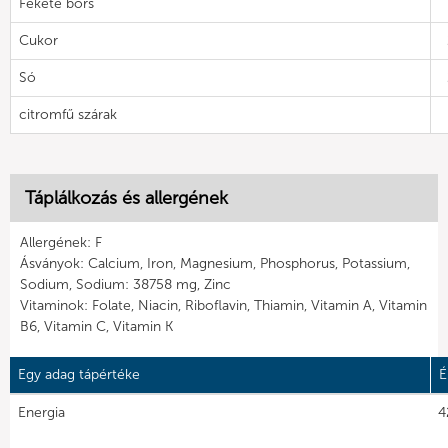
Fekete bors
Cukor
Só
citromfű szárak
Táplálkozás és allergének
Allergének: F
Ásványok: Calcium, Iron, Magnesium, Phosphorus, Potassium,
Sodium, Sodium: 38758 mg, Zinc
Vitaminok: Folate, Niacin, Riboflavin, Thiamin, Vitamin A, Vitamin
B6, Vitamin C, Vitamin K
Egy adag tápértéke
É
Energia
4