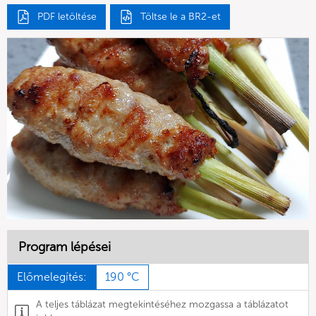
PDF letöltése
Töltse le a BR2-et
Program lépései
Előmelegítés:
190 °C
A teljes táblázat megtekintéséhez mozgassa a táblázatot