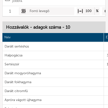
jobbra.
1
Forró levegő
100
%
Hozzávalók - adagok száma - 10
Név
É
Darált sertéshús
Halpogácsa
Sertészsír
Darált mogyoróhagyma
Darált fokhagyma
Darált citromfű
Apróra vágott újhagyma