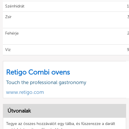
Szénhidrát
1
Zsír
Fehérje
Víz
9
Retigo Combi ovens
Touch the professional gastronomy
www.retigo.com
Útvonalak
Tegye az összes hozzávalót egy tálba, és fűszerezze a darált