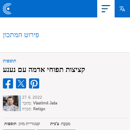
פירוט המתכון
תוספות
קציצות תפוחי אדמה עם נענע
27. 6. 2022
Vlastimil Jaša
מְחַבֵּר:
Retigo
חֶברָה:
מִטְבָּח:
צ'כית
קטגוריית מזון:
תוספות