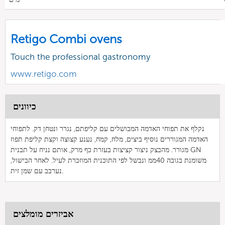
Retigo Combi ovens
Touch the professional gastronomy
www.retigo.com
כיוונים
נקלף את תפוחי האדמה המבושלים עם קליפתם, נגרר ונטחן דק. לתפוחי
האדמה המגוררים נוסיף ביצים, מלח, קמח, נענע קצוצה וקצת קליפת תפוז
מגורר. מהבצק ניצור קציצות בעזרת כף מרק, אותם נניח על תבנית GN
משומנת בגובה 40ממ ונבשל לפי התוכנית המוזכרת לעיל. לאחר הבישול,
נערבב עם שמן זית.
אביזרים מומלצים