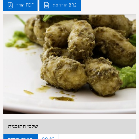
הורד את BR2
הורד PDF
שלבי התוכנית