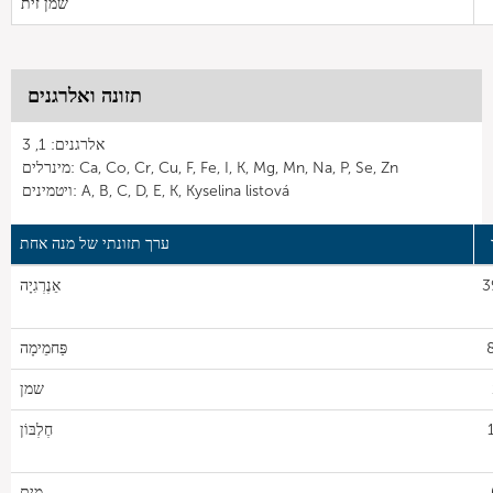
שמן זית
תזונה ואלרגנים
אלרגנים: 1, 3
מינרלים: Ca, Co, Cr, Cu, F, Fe, I, K, Mg, Mn, Na, P, Se, Zn
ויטמינים: A, B, C, D, E, K, Kyselina listová
ערך תזונתי של מנה אחת
3
אֵנֶרְגִיָה
פַּחמֵימָה
שמן
חֶלְבּוֹן
מים