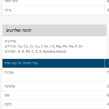
0
זרעי קימל
0
מָיוֹרָן
תזונה ואלרגנים
אלרגנים:
מינרלים: Ca, Co, Cr, Cu, F, Fe, I, K, Mg, Mn, Na, P, Zn
ויטמינים: A, B, B6, C, E, K, Kyselina listová
ערך תזונתי של מנה אחת
7
אֵנֶרְגִיָה
3
פַּחמֵימָה
6
שמן
4
חֶלְבּוֹן