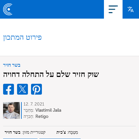
פירוט המתכון
בשר חזיר
שוק חזיר שלם על התחלה דחויה
12. 7. 2021
Vlastimil Jaša
מְחַבֵּר:
Retigo
חֶברָה:
מִטְבָּח:
צ'כית
קטגוריית מזון:
בשר חזיר