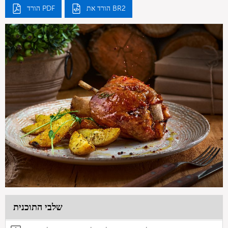
הורד את BR2
הורד PDF
שלבי התוכנית