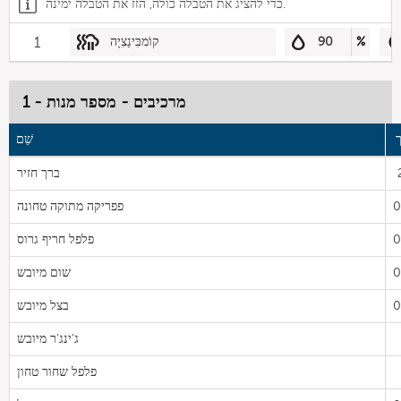
כדי להציג את הטבלה כולה, הזז את הטבלה ימינה.
%
90
קוֹמבִּינַצִיָה
1
מרכיבים - מספר מנות - 1
שֵׁם
ברך חזיר
0
פפריקה מתוקה טחונה
0
פלפל חריף גרוס
0
שום מיובש
0
בצל מיובש
ג'ינג'ר מיובש
פלפל שחור טחון