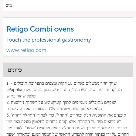
מים
Retigo Combi ovens
Touch the professional gastronomy
www.retigo.com
כיוונים
1. שוקי חזיר מבשלים באדים 15 דקות ומצפים בתערובת תיבולים -
פPaprika מתוקה וחריפה, שום יבש ובצל, ג'ינג'ר יבש, כמון כתוש, מלח,
ופלפל שחור כתוש.
2. שוקיים מתובלים מעמיסים לתוך קונוקטומט על רשתות נירוסטה
ובשארית האחרונה שמים GN מלאה לאיסוף שום ושומנים.
3. קובעים את התוכנית הנ"ל ובוחרים "התחל". כדי לבחור "התחלה דחויה"
לא לוחצים מיד על התחלה, אלא קודם בוחרים לחלוטין מעלה בצד ימין
תפריט, בו קובעים תאריך ושעת התחלה דחויה ולוחצים "שמור". לאחר מכן
חוזרים על ידי כפתור חזרה לתפריט הראשי של המסך המגע ובתאריך ושעה