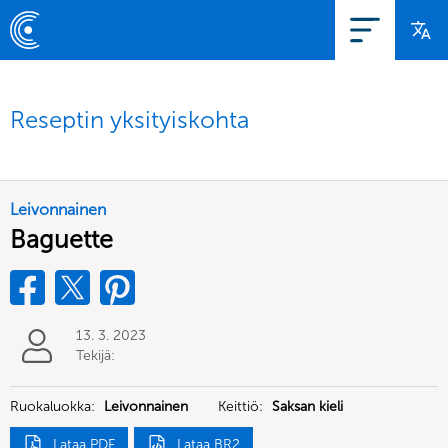
Reseptin yksityiskohta
Leivonnainen
Baguette
13. 3. 2023
Tekijä:
Ruokaluokka:
Leivonnainen
Keittiö:
Saksan kieli
Lataa PDF
Lataa BR2