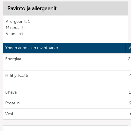
Ravinto ja allergeenit
Allergeenit: 1
Mineraalit:
Vitamiinit:
Yhden annoksen ravintoarvo
Energiaa
2
Hiilihydraatti
Lihava
1
Proteiini
6
Vesi