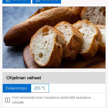
Ohjelman vaiheet
Esilämmitys:
255 °C
Voit tarkastella koko taulukkoa siirtämällä taulukkoa
oikealle.