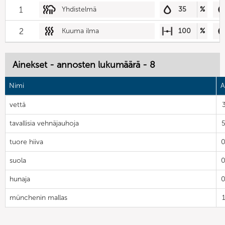
1
Yhdistelmä
35
%
2
Kuuma ilma
100
%
Ainekset - annosten lukumäärä - 8
Nimi
A
vettä
tavallisia vehnäjauhoja
tuore hiiva
0
suola
0
hunaja
0
münchenin mallas