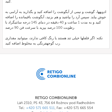
کنید.
ادویهها، گوشت و نیمی از آبگوشت را اضافه کنید و بگذارید به آرامی به
جوش بیاید. سپس آرد را بپاشید و هم بزنید، آبگوشت باقیمانده را اضافه
کنید و به مدت 1 ساعت و 40 دقیقه در دمای 145 درجه سانتیگراد با
رطوبت 100 درصد بپزید با سرعت فن 90 درصد.
نکته: اگر فلفلها خیلی تند هستند یا رنگ کافی ندارند، میتوانید مقداری
رب گوجهفرنگی به مخلوط اضافه کنید.
RETIGO COMBIONLINE®
Láň 2310, PS 43, 756 64 Rožnov pod Radhoštěm
Tel.:
+420 571 665 511
, Fax: +420 571 665 554