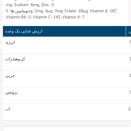
mg, Sodium: 6mg, Zinc: 0
ویتامین ها: 0µg, 2mg, 4µg, 7mg, Folate: 18µg, Vitamin A: 187,
Vitamin B6: 0, Vitamin C: 143, Vitamin K: 7
ارزش غذایی یک وعده
7
انرژی
1
کربوهیدرات
5
چربی
5
پروتئین
21
اب