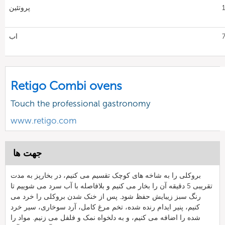
1
پروتئین
7
اب
Retigo Combi ovens
Touch the professional gastronomy
www.retigo.com
جهت ها
بروکلی را به شاخه های کوچک تقسیم می کنیم، در بخارپز به مدت
تقریبی 5 دقیقه آن را بخار می کنیم و بلافاصله با آب سرد می شوییم تا
رنگ سبز زیبایش حفظ شود. پس از خنک شدن بروکلی را خرد می
کنیم، پنیر ایدام رنده شده، تخم مرغ کامل، آرد سوخاری، سیر خرد
شده را اضافه می کنیم، و به دلخواه نمک و فلفل می زنیم. مواد را