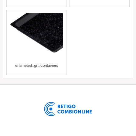
enameled_gn_containers