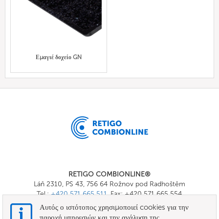
Εμαγιέ δοχείο GN
RETIGO COMBIONLINE®
Láň 2310, PS 43, 756 64 Rožnov pod Radhoštěm
Tel.:
+420 571 665 511
, Fax: +420 571 665 554
E-mail:
info@combionline.com
Αυτός ο ιστότοπος χρησιμοποιεί cookies για την
παροχή υπηρεσιών και την ανάλυση της