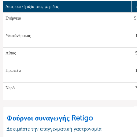
Διατροφική αξία μιας μερίδας
Ενέργεια
5
Υδατάνθρακας
Λίπος
Πρωτεΐνη
Νερό
Φούρνοι συναγωγής Retigo
Δοκιμάστε την επαγγελματική γαστρονομία