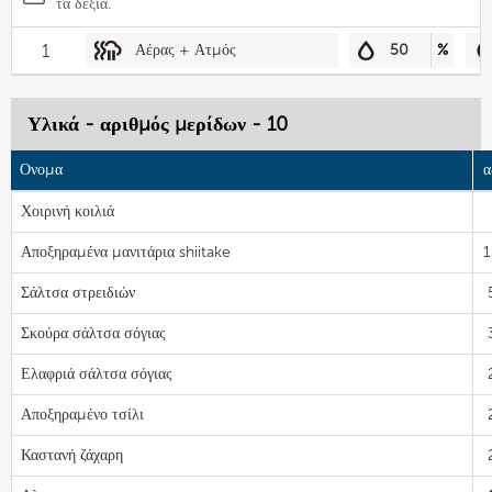
τα δεξιά.
1
Αέρας + Ατμός
50
%
Υλικά - αριθμός μερίδων - 10
Ονομα
α
Χοιρινή κοιλιά
Αποξηραμένα μανιτάρια shiitake
1
Σάλτσα στρειδιών
Σκούρα σάλτσα σόγιας
Ελαφριά σάλτσα σόγιας
Αποξηραμένο τσίλι
Καστανή ζάχαρη