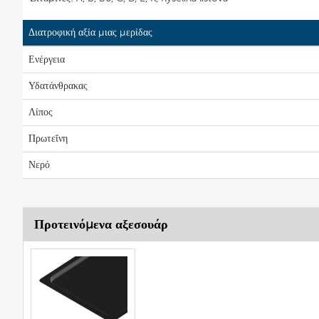
Διατροφική αξία μιας μερίδας
Ενέργεια
Υδατάνθρακας
Λίπος
Πρωτεΐνη
Νερό
Προτεινόμενα αξεσουάρ