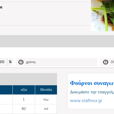
να
00
%
χρόνος
0
Φούρνοι συναγω
αξία
Μονάδα
Δοκιμάστε την επαγγελ
1
τεμ
www.stafinox.gr
80
ml