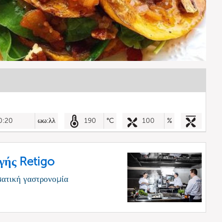
0:20
ωω:λλ
190
°C
100
%
γής Retigo
ματική γαστρονομία