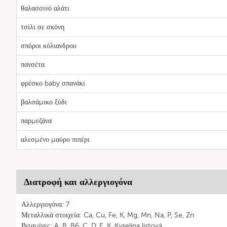
θαλασσινό αλάτι
τσίλι σε σκόνη
σπόροι κόλιανδρου
πανσέτα
φρέσκο baby σπανάκι
βαλσάμικο ξύδι
παρμεζάνα
αλεσμένο μαύρο πιπέρι
Διατροφή και αλλεργιογόνα
Αλλεργιογόνα: 7
Μεταλλικά στοιχεία: Ca, Cu, Fe, K, Mg, Mn, Na, P, Se, Zn
Βιταμίνες: A, B, B6, C, D, E, K, Kyselina listová