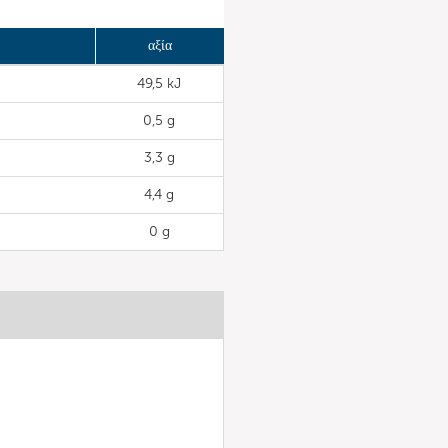
αξία
49,5 kJ
0,5 g
3,3 g
4,4 g
0 g