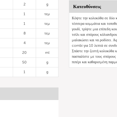
2
g
Κατευθύνσεις
1
τεμ
Κόψτε την κολοκύθα σε δύο κ
1
τεμ
τέσσερα κομμάτια και τοποθε
γουδί, τρίψτε μια επίπεδη κο
8
τεμ
τσίλι και σπόρους κόλιανδρο
μαλακώσει και να ροδίσει. Α
4
τεμ
combi για 10 λεπτά σε συνδ
Σπάστε την ζεστή κολοκύθα κ
20
ml
πασπαλίστε με τους σπόρους κ
πιπέρι και καθαρισμένη παρμ
50
g
1
g