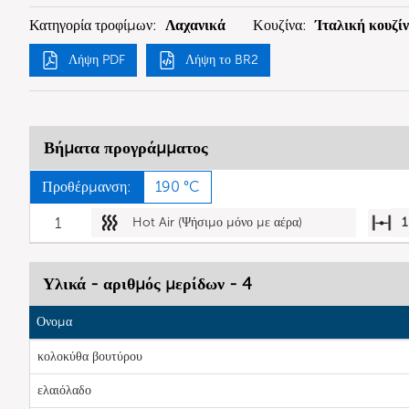
Κατηγορία τροφίμων:
Λαχανικά
Κουζίνα:
Ίταλική κουζί
Λήψη PDF
Λήψη το BR2
Βήματα προγράμματος
Προθέρμανση:
190 °C
1
Hot Air (Ψήσιμο μόνο με αέρα)
1
Υλικά - αριθμός μερίδων - 4
Ονομα
κολοκύθα βουτύρου
ελαιόλαδο