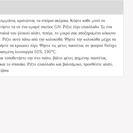
ομμάτια, κρατώντας τα σπόρια ακέραια. Κόψτε κάθε μισό σε
τήστε τα σε ένα εμαγιέ σκεύος GN. Ρίξτε λίγο ελαιόλαδο. Σε ένα
υταλιά του γλυκού αλάτι, πιπέρι, το μικρό σας αποξηραμένο κόκκινο
υ. Ρίξτε αυτό πάνω από την κολοκύθα. Ψήστε την κολοκύθα μέχρι να
φήστε να κρυώσει λίγο. Ψήστε τις φέτες πανσέτας σε φούρνο Retigo
υασμένη λειτουργία 50%, 190°C.
αι τοποθετήστε την στο πιάτο, βάλτε φέτες ψημένης πανσέτας,
αι το σπανάκι. Ρίξτε ελαιόλαδο και βαλσάμικο, προσθέστε αλάτι,
εζάνα.